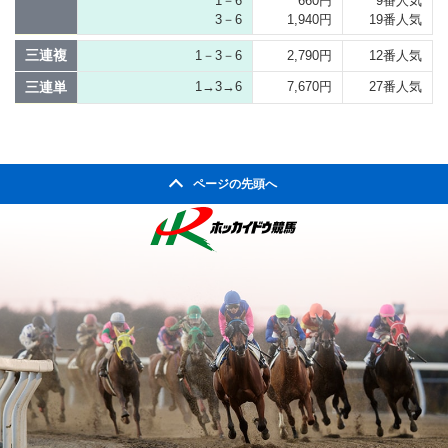
1－6
660円
9番人気
3－6
1,940円
19番人気
三連複
1－3－6
2,790円
12番人気
三連単
1→3→6
7,670円
27番人気
ページの先頭へ