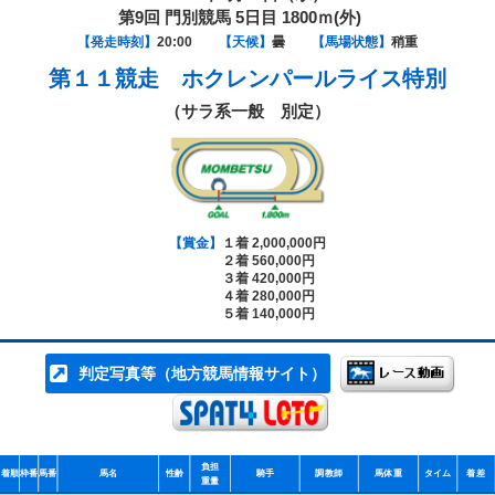
第9回 門別競馬 5日目 1800ｍ(外)
【発走時刻】
20:00
【天候】
曇
【馬場状態】
稍重
第１１競走
ホクレンパールライス特別
（サラ系一般 別定）
【賞金】
１着 2,000,000円
２着 560,000円
３着 420,000円
４着 280,000円
５着 140,000円
判定写真等（地方競馬情報サイト）
負担
着順
枠番
馬番
馬名
性齢
騎手
調教師
馬体重
タイム
着差
重量