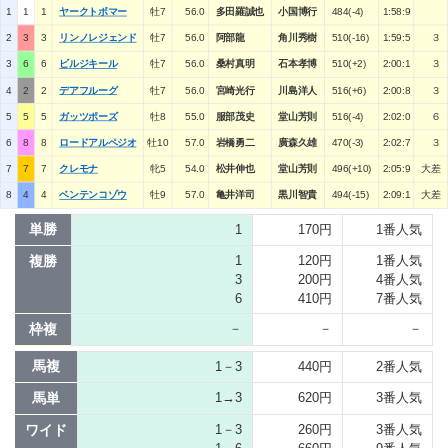
1
1
1
ヤークトボマー
牡7
56.0
多田羅誠也
小国博行
484(-4)
1:58:9
2
3
3
リンノレジェンド
牡7
56.0
阿部龍
角川秀樹
510(-16)
1:59:5
３
3
6
6
ビルジキール
牡7
56.0
桑村真明
石本孝博
510(+2)
2:00:1
３
4
2
2
デアフルーグ
牡7
56.0
宮崎光行
川島洋人
516(+6)
2:00:8
３
5
5
5
ガッツポーズ
牡8
55.0
服部茂史
堂山芳則
516(-4)
2:02:0
６
6
8
8
ロードアルペジオ
牡10
57.0
岩橋勇二
廣森久雄
470(-3)
2:02:7
３
7
7
7
クレモナ
牝5
54.0
松井伸也
堂山芳則
496(+10)
2:05:9
大差
8
4
4
ベンテンコゾウ
牡9
57.0
亀井洋司
黒川智貴
494(-15)
2:09:1
大差
単勝
1
170円
1番人気
複勝
1
120円
1番人気
3
200円
4番人気
6
410円
7番人気
枠複
－
－
－
馬複
1－3
440円
2番人気
馬単
1→3
620円
3番人気
ワイド
1－3
260円
3番人気