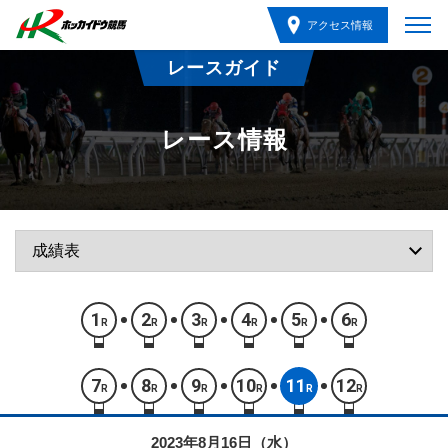
アクセス情報
レースガイド
レース情報
1
2
3
4
5
6
R
R
R
R
R
R
7
8
9
10
11
12
R
R
R
R
R
R
2023年8月16日（水）