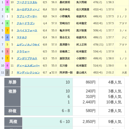
1
8
10
フーククリスタル
牡5
56.0
桑村真明
角川秀樹
476(-2)
1:56:3
2
6
6
カーロデスティーノ
牝4
53.0
松井伸也
佐久間雅貴
432(+4)
1:57:0
３
3
1
1
ラブミーアーサー
牝6
54.0
小野楓馬
桧森邦夫
446(-6)
1:57:5
２１／２
4
6
7
クルードラゴン
セ4
57.0
宮崎光行
松本隆宏
462(+8)
1:57:5
アタマ
5
7
8
スペイスフォース
牡4
55.0
亀井洋司
黒川智貴
508(-4)
1:57:7
３／４
6
4
4
マナホク
牡4
56.0
落合玄太
桧森邦夫
486(-2)
1:57:7
クビ
7
5
5
ムゲンノカノウセイ
牡8
57.0
黒澤愛斗
村上正和
478(-21)
1:57:7
アタマ
8
3
3
クラウォー
牡5
55.0
岩橋勇二
松本隆宏
534(-4)
1:57:9
１
9
7
9
ズンガリプテルス
牡3
55.0
服部茂史
小国博行
498(-8)
1:58:0
１／２
10
8
11
ディーエスボンバー
牡5
55.0
石川倭
松本隆宏
514(-6)
1:59:0
５
11
2
2
サンディレクション
牡7
▲52.0
阿岸潤一朗
森山雄大
482(+6)
2:01:2
大差
単勝
10
860円
4番人気
複勝
10
240円
3番人気
6
310円
5番人気
1
2,440円
10番人気
枠複
6－8
580円
2番人気
馬複
6－10
2,850円
9番人気