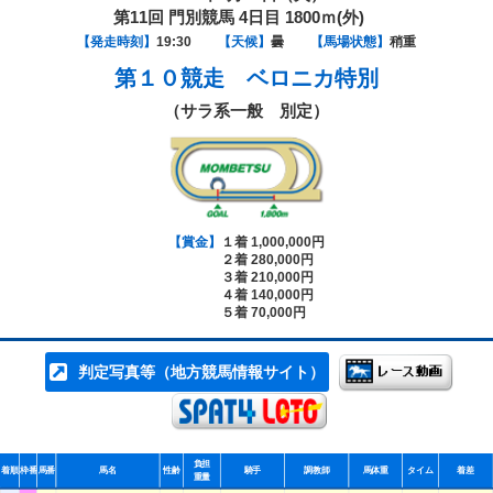
第11回 門別競馬 4日目 1800ｍ(外)
【発走時刻】
19:30
【天候】
曇
【馬場状態】
稍重
第１０競走
ベロニカ特別
（サラ系一般 別定）
【賞金】
１着 1,000,000円
２着 280,000円
３着 210,000円
４着 140,000円
５着 70,000円
判定写真等（地方競馬情報サイト）
負担
着順
枠番
馬番
馬名
性齢
騎手
調教師
馬体重
タイム
着差
重量