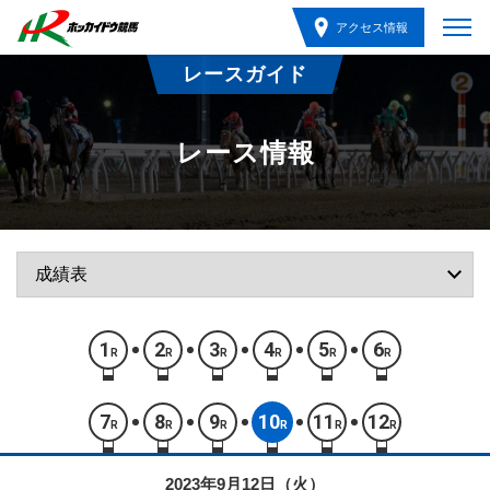
アクセス情報
レースガイド
レース情報
1
2
3
4
5
6
R
R
R
R
R
R
7
8
9
10
11
12
R
R
R
R
R
R
2023年9月12日（火）