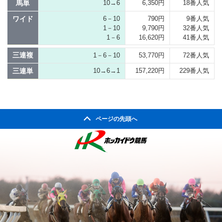
馬単
10→6
6,350円
18番人気
ワイド
6－10
790円
9番人気
1－10
9,790円
32番人気
1－6
16,620円
41番人気
三連複
1－6－10
53,770円
72番人気
三連単
10→6→1
157,220円
229番人気
ページの先頭へ