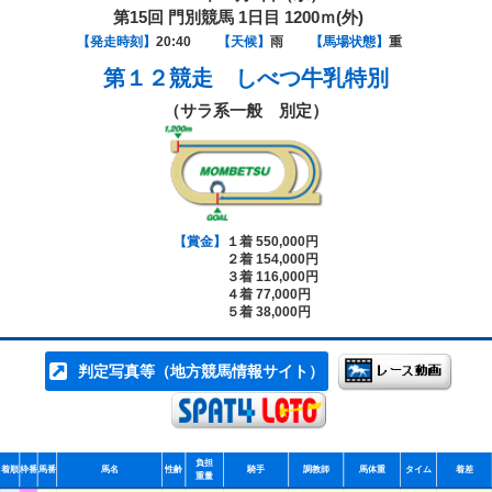
第15回 門別競馬 1日目 1200ｍ(外)
【発走時刻】
20:40
【天候】
雨
【馬場状態】
重
第１２競走
しべつ牛乳特別
（サラ系一般 別定）
【賞金】
１着 550,000円
２着 154,000円
３着 116,000円
４着 77,000円
５着 38,000円
判定写真等（地方競馬情報サイト）
負担
着順
枠番
馬番
馬名
性齢
騎手
調教師
馬体重
タイム
着差
重量