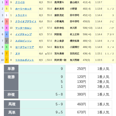
1
8
9
クリイロ
牝3
55.0
黒澤愛斗
森山雄大
412(-4)
1:13:7
2
5
5
ホーリーホック
牝3
55.0
桑村真明
小野望
492(-4)
1:13:8
１／２
3
1
1
トラミナー
牝3
55.0
服部茂史
田中淳司
452(+2)
1:14:4
３
4
3
3
クライオブデライト
牝4
55.0
小野楓馬
田中淳司
450(0)
1:14:4
クビ
5
8
10
マッターホルン
セ7
57.0
松井伸也
米川昇
506(+10)
1:14:4
ハナ
6
4
4
イイデチャンプ
牡5
57.0
阿部龍
村上正和
508(+4)
1:14:4
アタマ
7
2
2
スズロビンソン
牡5
57.0
井上俊彦
櫻井拓章
480(+2)
1:14:6
３／４
8
6
6
セーヌウォーリア
牝3
54.0
落合玄太
小国博行
486(+8)
1:14:8
３／４
9
7
7
ヌマ
牝4
▲52.0
宮内勇樹
安田武広
436(-4)
1:15:1
１１／２
10
7
8
リスカルダメント
牝5
△53.0
阿岸潤一朗
角川秀樹
476(0)
1:15:5
２
単勝
9
250円
1番人気
複勝
9
120円
1番人気
5
130円
2番人気
1
150円
3番人気
枠複
5－8
380円
1番人気
馬複
5－9
460円
1番人気
馬単
9→5
670円
1番人気