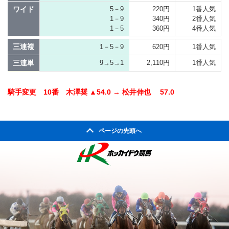
ワイド
5－9
220円
1番人気
1－9
340円
2番人気
1－5
360円
4番人気
三連複
1－5－9
620円
1番人気
三連単
9→5→1
2,110円
1番人気
騎手変更 10番 木澤奨 ▲54.0 → 松井伸也 57.0
ページの先頭へ