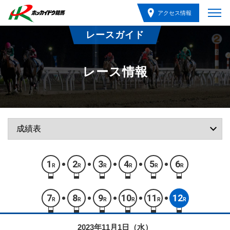
アクセス情報
レースガイド
レース情報
1
2
3
4
5
6
R
R
R
R
R
R
7
8
9
10
11
12
R
R
R
R
R
R
2023年11月1日（水）