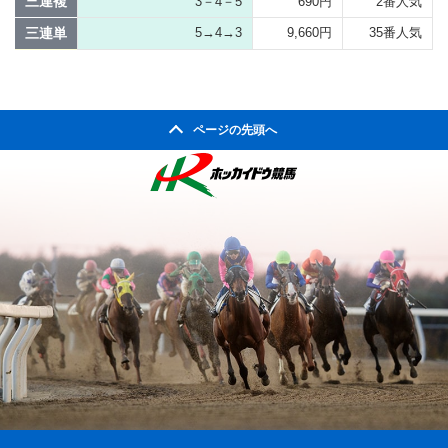
三連複
3－4－5
690円
2番人気
三連単
5→4→3
9,660円
35番人気
ページの先頭へ