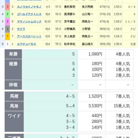
3
3
3
カノウセイノケモノ
セ3
57.0
桑村真明
角川秀樹
476(+1)
1:53:1
３／４
4
6
6
ゴールドアクトレス
牝4
55.0
黒澤愛斗
山口竜一
376(-10)
1:53:9
４
5
8
8
マヤノシャムロック
牡10
57.0
宮平鷹志
岡島玉一
476(-4)
1:54:2
１１／２
6
2
2
サクラ
牝4
55.0
小野楓馬
小野望
468(+2)
1:54:3
クビ
7
7
7
アーススカーレット
牡6
57.0
井上俊彦
岡島玉一
506(+6)
1:54:3
クビ
8
1
1
エウテューモス
牝4
55.0
松井伸也
森山雄大
396(-26)
1:56:4
大差
単勝
5
1,090円
4番人気
複勝
5
180円
4番人気
4
100円
1番人気
3
120円
2番人気
枠複
－
－
－
馬複
4－5
1,520円
7番人気
馬単
5→4
3,530円
15番人気
ワイド
4－5
440円
7番人気
3－5
280円
3番人気
3－4
140円
1番人気