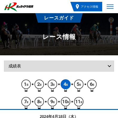
アクセス情報
レースガイド
レース情報
1
2
3
4
5
6
R
R
R
R
R
R
7
8
9
10
11
R
R
R
R
R
2024年4月18日（木）