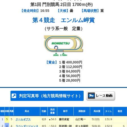
第1回 門別競馬 2日目 1700ｍ(外)
【発走時刻】
16:55
【天候】
曇
【馬場状態】
重
第４競走
エンルム岬賞
（サラ系一般 定量）
【賞金】
１着 400,000円
２着 112,000円
３着 84,000円
４着 56,000円
５着 28,000円
判定写真等（地方競馬情報サイト）
負担
着順
枠番
馬番
馬名
性齢
騎手
調教師
馬体重
タイム
着差
重量
1
5
5
クールギブス
牡8
▲54.0
藤田凌駕
山口竜一
512(0)
1:51:9
2
4
4
ラベンダージェンヌ
牝5
△53.0
阿岸潤一朗
佐々木国明
508(-8)
1:52:9
５