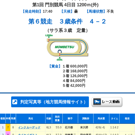
第1回 門別競馬 4日目 1200ｍ(外)
【発走時刻】
17:40
【天候】
曇
【馬場状態】
不良
第６競走
３歳条件 ４－２
（サラ系３歳 定量）
【賞金】
１着 600,000円
２着 168,000円
３着 126,000円
４着 84,000円
５着 42,000円
判定写真等（地方競馬情報サイト）
負担
着順
枠番
馬番
馬名
性齢
騎手
調教師
馬体重
タイム
着差
重量
1
7
8
インクルーデッド
牝3
55.0
石川倭
米川昇
426(-4)
1:14:2