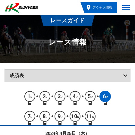
アクセス情報
レースガイド
レース情報
1
2
3
4
5
6
R
R
R
R
R
R
7
8
9
10
11
R
R
R
R
R
2024年4月25日（木）