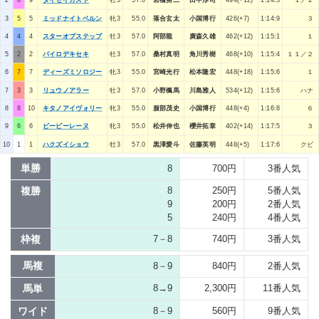
2
8
9
タイセイガスト
牡3
57.0
岩橋勇二
田中淳司
494(+12)
1:14:3
１／２
3
5
5
ミッドナイトベルン
牝3
55.0
落合玄太
小国博行
426(+7)
1:14:9
３
4
4
4
スターオブステップ
牡3
57.0
阿部龍
廣森久雄
462(+12)
1:15:1
１
5
2
2
パイロデキセキ
牡3
57.0
桑村真明
角川秀樹
468(+10)
1:15:4
１１／２
6
7
7
ディーズミソロジー
牝3
55.0
宮崎光行
松本隆宏
448(+18)
1:15:6
１
7
3
3
リュウノアラー
牡3
57.0
小野楓馬
川島雅人
534(+12)
1:15:6
ハナ
8
8
10
キタノアイヴォリー
牝3
55.0
服部茂史
小国博行
448(+4)
1:16:8
６
9
6
6
ビービーレーヌ
牝3
55.0
松井伸也
櫻井拓章
402(+14)
1:17:5
３
10
1
1
ハクズイショウ
牡3
57.0
黒澤愛斗
佐藤英明
448(+5)
1:17:6
クビ
単勝
8
700円
3番人気
複勝
8
250円
5番人気
9
200円
2番人気
5
240円
4番人気
枠複
7－8
740円
3番人気
馬複
8－9
840円
2番人気
馬単
8→9
2,300円
11番人気
ワイド
8－9
560円
9番人気