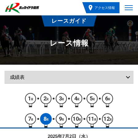
アクセス情報
レースガイド
レース情報
1
2
3
4
5
6
R
R
R
R
R
R
7
8
9
10
11
12
R
R
R
R
R
R
2025年7月2日（水）