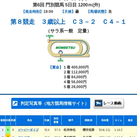
第6回 門別競馬 5日目 1200ｍ(外)
【発走時刻】
18:00
【天候】
曇
【馬場状態】
良
第８競走
３歳以上 Ｃ３－２ Ｃ４－１
（サラ系一般 定量）
【賞金】
１着 400,000円
２着 112,000円
３着 84,000円
４着 56,000円
５着 28,000円
判定写真等（地方競馬情報サイト）
負担
着順
枠番
馬番
馬名
性齢
騎手
調教師
馬体重
タイム
着差
重量
1
6
6
ビービーダイゴ
牡4
57.0
松井伸也
櫻井拓章
524(-21)
1:14:2