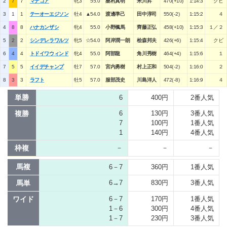
2
7
7
マナコア
牝3
55.0
桑村真明
米川昇
470(+10)
1:14:3
クビ
3
1
1
テーオーエジソン
牡4
▲54.0
渡邊準己
田中淳司
550(-2)
1:15:2
４
4
8
8
ハナカンザシ
牝4
55.0
小野楓馬
齊藤正弘
458(+10)
1:15:3
１／２
5
2
2
シンデレラワルツ
牝5
☆54.0
阿岸潤一朗
桧森邦夫
426(+6)
1:15:4
クビ
6
4
4
トドイワウィンド
牝4
55.0
阿部龍
角川秀樹
464(+4)
1:15:6
１
7
5
5
イイデチャンプ
牡7
57.0
宮内勇樹
村上正和
504(-2)
1:16:0
２
8
3
3
ラフト
牡5
57.0
服部茂史
川島洋人
472(-8)
1:16:9
４
単勝
6
400円
2番人気
複勝
6
130円
3番人気
7
100円
1番人気
1
140円
4番人気
枠複
－
－
－
馬複
6－7
360円
1番人気
馬単
6→7
830円
3番人気
ワイド
6－7
170円
1番人気
1－6
300円
4番人気
1－7
230円
3番人気