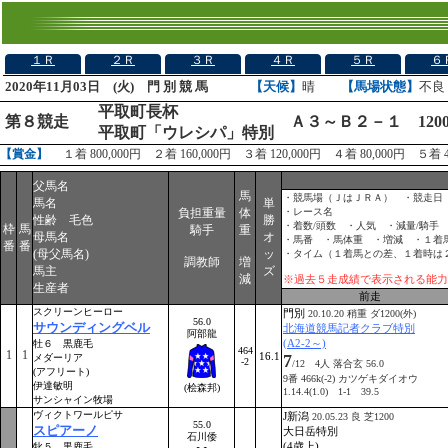
１Ｒ
２Ｒ
３Ｒ
４Ｒ
５Ｒ
６
2020年11月03日 (火) 門 別 競 馬
【天候】
晴
【馬場状態】
不良
平取町長杯
Ａ３～Ｂ２－１ 120
第８競走
平取町「ウレシパ」特別
【賞金】
１着 800,000円 ２着 160,000円 ３着 120,000円 ４着 80,000円 ５着 4
父馬名
馬
・競馬場（ＪはＪＲＡ） ・競走日
馬名
単
負担重量
体
・レース名
性齢 毛色
勝
・着数/頭数 ・人気 ・減量/騎手
枠
馬
騎手
重
母馬名
オ
・馬番 ・馬体重 ・増減 ・１着
番
番
(母父馬名)
ッ
・タイム（１着馬との差、１着時は
調教師
増
馬主
ズ
減
※過去５走成績で表示される能力
生産者
前走
スクリーンヒーロー
門別
20.10.20 稍重 ダ1200(外)
56.0
サウンディングベル
北海道競馬記者クラブ特別
阿部龍
(A2-2～)
牡６ 黒鹿毛
464
1
1
16.1
7
メダーリア
-2
/12 4人 落合玄 56.0
(アフリート)
9番 466k(-2) カツゲキダイオウ
伊達敏明
(桧森邦)
1.14.4(1.0) 1-1 39.5
サンシャイン牧場
ヴィクトワールピサ
J新潟
20.05.23 良 芝1200
55.0
スピアーノ
大日岳特別
石川倭
(4歳上)
牝５ 黒鹿毛