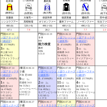
[Ｊ]岩田望
岩橋勇
[高]赤岡修
[Ｊ]吉
松井伸
桑村真
(林和弘)
(角川秀)
(矢野英)
(田中淳)
(田中淳)
(松下
首藤徳
大塚亮一
保坂和孝
徳原英修
國枝昂
田中成
シンユウフアー
高昭牧場
オリオンファー
藤本ファーム
ノーザンファー
社台ファ
480 (0)
520 (+8)
496 (+10)
480 (+2)
496 (+2)
472 (+
67.1
7.9
28.2
92.6
7.7
2.3
門別
門別
門別
門別
20.07.01
20.03.19
20.06.10
20.06.04
Ｊ認アタックチ
９Ｒ
Ｊ認フレッシュ
Ｊ認アタックチ
800
(2歳認定)
(2歳新馬)
(2歳認定)
能力検査
重 ダ1700(外)
良 ダ1100(外)
良 ダ1700(外)
3
1
1
桑村
/9 8
/9 1
/11 1
人
人
人
508k
井上俊 54.0
岩橋勇 54.0
落合玄 54.0
0.51.8
6
474k(-2)
7
462k(-)
10
502k(+8)
番
番
番
ブライトフラッグ
トゥルスウィー
テイクアターン
1.52.0(1.6)
1.07.8(0.5)
1.54.6(0.8)
4-6-4-3 40.1
2-1 37.8
3-3-3-1 40.4
門別
J東京
門別
門別
門別
20.07.14
20.06.14
20.05.20
20.07.09
20.07.15
Ｊ認アタックチ
２歳
Ｊ認フレッシュ
Ｊ認ウィナーズ
Ｊ認ターフチャ
(2歳認定)
不良 芝1800
(2歳新馬)
(2歳OP)
(2歳OP)
9
稍重 ダ1600(内)
良 ダ1000(外)
稍重 ダ1200(外)
稍重 ダ1700(外)
/12 5
人
1
2
11
4
田邊裕 54.0
/8 1
/10 2
/12 1
/9 1
人
人
人
人
9
512k(-)
服部茂 54.0
桑村真 54.0
岩橋勇 54.0
落合玄 54.0
番
ユーバーレーベン
1
474k(0)
11
482k(-)
1
474k(+12)
4
504k(+2)
番
番
番
番
1.54.8(2.2)
サラコナン
モズアンビリバボ
マーサマイディア
ラッキードリーム
8-9-9 37.2
1.45.1(0.6)
1.02.0(0.1)
1.17.7(3.5)
1.51.8(1.8)
8-8-7-3 40.0
1-1 37.8
12-11 40.3
5-5-5-5 41.6
門別
J東京
門別
門別
門別
20.08.19
20.06.27
20.06.17
20.07.28
20.08.19
Ｊ認ウィナーズ
２歳
「ＡＩＲＤＯＢ
ブリーダーズゴ
Ｊ認ウィナーズ