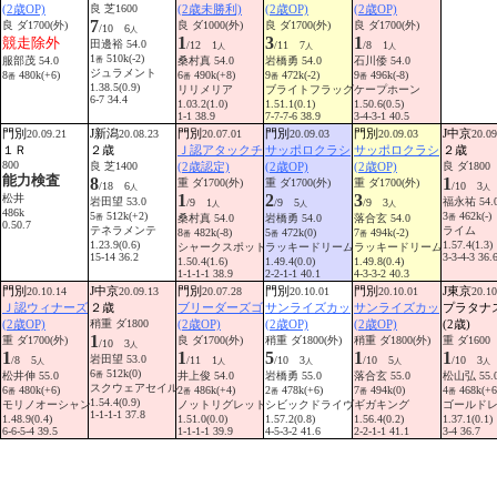
(2歳OP)
良 芝1600
(2歳未勝利)
(2歳OP)
(2歳OP)
7
良 ダ1700(外)
良 ダ1000(外)
良 ダ1700(外)
良 ダ1700(外)
/10 6
人
1
3
1
競走除外
田邊裕 54.0
/12 1
/11 7
/8 1
人
人
人
1
510k(-2)
服部茂 54.0
桑村真 54.0
岩橋勇 54.0
石川倭 54.0
番
ジュラメント
8
480k(+6)
6
490k(+8)
9
472k(-2)
9
496k(-8)
番
番
番
番
1.38.5(0.9)
リリメリア
ブライトフラッグ
ケープホーン
6-7 34.4
1.03.2(1.0)
1.51.1(0.1)
1.50.6(0.5)
1-1 38.9
7-7-7-6 38.9
3-4-3-1 40.5
門別
J新潟
門別
門別
門別
J中京
20.09.21
20.08.23
20.07.01
20.09.03
20.09.03
20.09
１Ｒ
２歳
Ｊ認アタックチ
サッポロクラシ
サッポロクラシ
２歳
800
良 芝1400
(2歳認定)
(2歳OP)
(2歳OP)
良 ダ1800
能力検査
8
1
重 ダ1700(外)
重 ダ1700(外)
重 ダ1700(外)
/18 6
/10 3
人
人
1
2
3
松井
岩田望 53.0
福永祐 54.
/9 1
/9 5
/9 3
人
人
人
486k
5
512k(+2)
3
462k(-)
桑村真 54.0
岩橋勇 54.0
落合玄 54.0
番
番
0.50.7
テネラメンテ
ライム
8
482k(-8)
5
472k(0)
7
494k(-2)
番
番
番
1.23.9(0.6)
1.57.4(1.3)
シャークスポット
ラッキードリーム
ラッキードリーム
15-14 36.2
3-3-4-3 36.
1.50.4(1.6)
1.49.4(0.0)
1.49.8(0.4)
1-1-1-1 38.9
2-2-1-1 40.1
4-3-3-2 40.3
門別
J中京
門別
門別
門別
J東京
20.10.14
20.09.13
20.07.28
20.10.01
20.10.01
20.10
Ｊ認ウィナーズ
２歳
ブリーダーズゴ
サンライズカッ
サンライズカッ
プラタナ
(2歳OP)
稍重 ダ1800
(2歳OP)
(2歳OP)
(2歳OP)
(2歳)
1
重 ダ1700(外)
良 ダ1700(外)
稍重 ダ1800(外)
稍重 ダ1800(外)
重 ダ1600
/10 3
人
1
1
5
1
1
岩田望 53.0
/8 5
/11 1
/10 3
/10 5
/10 3
人
人
人
人
人
6
512k(0)
松井伸 55.0
井上俊 54.0
岩橋勇 55.0
落合玄 55.0
松山弘 55.
番
スクウェアセイル
6
480k(+6)
2
486k(+4)
2
478k(+6)
7
494k(0)
4
468k(+6
番
番
番
番
番
1.54.4(0.9)
モリノオーシャン
ノットリグレット
シビックドライヴ
ギガキング
ゴールド
1-1-1-1 37.8
1.48.9(0.4)
1.51.0(0.0)
1.57.2(0.8)
1.56.4(0.2)
1.37.1(0.1)
6-6-5-4 39.5
1-1-1-1 39.9
4-5-3-2 41.6
2-2-1-1 41.1
3-4 36.7