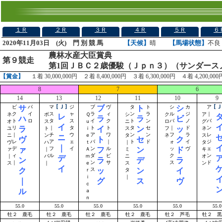
１Ｒ
２Ｒ
３Ｒ
４Ｒ
５Ｒ
６
2020年11月03日 (火) 門 別 競 馬
【天候】
晴
【馬場状態】
不良
農林水産大臣賞典
第９競走
第1回ＪＢＣ２歳優駿（Ｊｐｎ３）（サンダース
【賞金】
１着 30,000,000円 ２着 8,400,000円 ３着 6,300,000円 ４着 4,200,000
8
7
6
14
13
12
11
10
9
サ
[Ｊ]
ブ
ト
シ
[Ｊ
ビ
パ
マ
ジ
ブ
ヴ
タ
ト
シ
カ
ア
ク
イ
ス
ャ
ラ
ィ
ン
ラ
ル
ジ
｜
ネ
ボ
Ｑ
シ
ク
ア
レ
ハ
ラ
ラ
ビ
ト
ロ
タ
ス
イ
ク
ト
ン
バ
ノ
バ
オ
ス
ｕ
ニ
ロ
グ
イ
ラ
イ
ン
ッ
リ
｜
タ
ト
ト
タ
セ
｜
ド
ン
ユ
ト
ｉ
ス
フ
ネ
｜
チ
ウ
ア
ワ
ン
ン
フ
ラ
レ
ニ
ン
ｅ
タ
ネ
ス
ニ
ヴ
ト
セ
ク
レ
ア
ェ
バ
｜
ト
ド
ォ
イ
ジ
ヴ
ハ
ｔ
｜
タ
｜
ァ
フ
ン
ド
デ
フ
イ
ン
ル
ッ
ヴ
ェ
ァ
｜
Ａ
ミ
キ
ィ
ル
ダ
ピ
ク
ン
｜
バ
ｍ
ニ
オ
デ
ン
ラ
デ
ラ
｜
ン
サ
ス
ド
ス
｜
ｅ
ス
ン
イ
ク
ッ
ン
イ
ス
ｒ
タ
ｉ
｜
｜
グ
ス
ヴ
ｃ
ル
ａ
ｎ
55.0
55.0
55.0
55.0
55.0
55.0
牡２ 鹿毛
牡２ 鹿毛
牡２ 鹿毛
牡２ 鹿毛
牡２ 芦毛
牡２ 黒