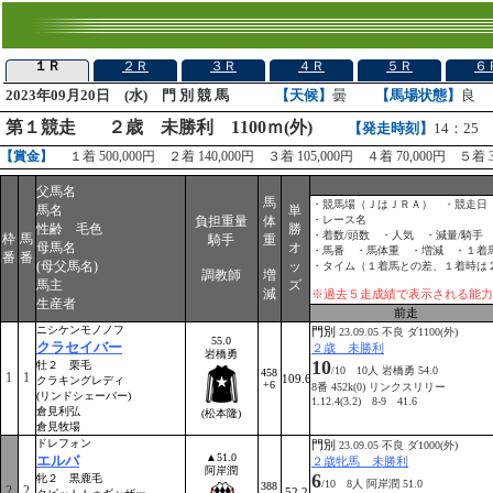
１Ｒ
２Ｒ
３Ｒ
４Ｒ
５Ｒ
６
2023年09月20日 (水) 門 別 競 馬
【天候】
曇
【馬場状態】
良
第１競走
２歳 未勝利 1100ｍ(外)
【発走時刻】
14：25
【賞金】
１着 500,000円 ２着 140,000円 ３着 105,000円 ４着 70,000円 ５着 3
父馬名
馬
・競馬場（ＪはＪＲＡ） ・競走日
馬名
単
負担重量
体
・レース名
性齢 毛色
勝
・着数/頭数 ・人気 ・減量/騎手
枠
馬
騎手
重
母馬名
オ
・馬番 ・馬体重 ・増減 ・１着
番
番
(母父馬名)
ッ
・タイム（１着馬との差、１着時は
調教師
増
馬主
ズ
減
※過去５走成績で表示される能力
生産者
前走
ニシケンモノノフ
門別
23.09.05 不良 ダ1100(外)
55.0
クラセイバー
２歳 未勝利
岩橋勇
10
牡２ 栗毛
/10 10人 岩橋勇 54.0
458
1
1
109.6
クラキングレディ
+6
8番 452k(0) リンクスリリー
(リンドシェーバー)
1.12.4(3.2) 8-9 41.6
倉見利弘
(松本隆)
倉見牧場
ドレフォン
門別
23.09.05 不良 ダ1000(外)
▲51.0
エルバ
２歳牝馬 未勝利
阿岸潤
6
牝２ 黒鹿毛
/10 8人 阿岸潤 51.0
388
2
2
52.2