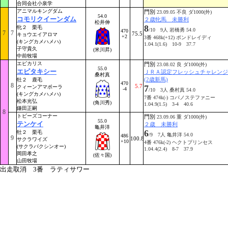
合同会社小泉学
アニマルキングダム
門別
23.09.05 不良 ダ1000(外)
54.0
コモリクイーンダム
２歳牝馬 未勝利
松井伸
8
牝２ 栗毛
/10 9人 岩橋勇 54.0
470
7
7
75.5
キョウエイアロマ
+2
3番 468k(+12) ポンドレイディ
(キングカメハメハ)
1.04.1(1.6) 10-9 37.7
子守貴久
(米川昇)
中前牧場
エピカリス
門別
23.08.02 良 ダ1000(外)
55.0
エピタキシー
ＪＲＡ認定フレッシュチャレンジ
桑村真
(2歳新馬)
牡２ 鹿毛
470
8
5.7
7
クィーンアマポーラ
-4
/10 3人 桑村真 54.0
(キングカメハメハ)
7番 474k(-) コパノステファニー
松本光弘
(角川秀)
1.04.9(1.5) 3-4 40.6
鎌田正嗣
8
トビーズコーナー
門別
23.09.06 重 ダ1000(外)
55.0
テンケイ
２歳 未勝利
亀井洋
6
牡２ 栗毛
/9 7人 亀井洋 54.0
486
9
100.8
サクラワイズ
+10
4番 476k(-2) ヘクトプリンセス
(サクラバクシンオー)
1.04.4(2.4) 8-7 37.9
岡田孝之
(佐々国)
山田牧場
出走取消 3番 ラティサワー