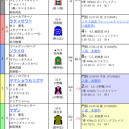
タピットトゥギャザー
+8
8番 380k(0) ポンドレイディ
(Ｔａｐｉｔ)
1.03.9(1.4) 6-4 38.7
（株）ケーエスホー
(佐々国)
前谷武志
ジョーカプチーノ
門別
23.07.05 良 ダ1100(外)
55.0
ラティサワー
ＪＲＡ認定フレッシュチャレンジ
阿部龍
(2歳新馬)
牡２ 鹿毛
取
3
4
メモリーキャップ
消
/9 4人 服部茂 54.0
(キャプテンスティーヴ)
6番 430k(-) パッションクライ
大久保和夫
(村上正)
1.09.7(1.2) 2-3 39.4
谷川牧場
ゴールデンバローズ
門別
23.08.24 良 ダ1600(内)
▲51.0
ソライロ
２歳 未勝利
宮内勇
8
牝２ 黒鹿毛
/8 7人 岩橋勇 54.0
456
4
4
40.3
ヴァレッタスカイ
+8
7番 448k(-4) ウルラニ
(マンハッタンスカイ)
1.54.4(6.5) 6-7-7-7 46.4
若林武雄
(櫻井拓)
若林順一
ゼンノロブロイ
門別
23.09.05 不良 ダ1100(外)
55.0
ヤマショウカリズマ
２歳 未勝利
小野楓
2
牡２ 黒鹿毛
/10 1人 小野楓 54.0
454
5
5
1.9
ジュモット
0
1番 454k(0) リンクスリリー
(ファスリエフ)
1.09.4(0.2) 1-1 39.1
山下勇
(小野望)
クリアファーム
エスポワールシチー
門別
23.09.06 重 ダ1000(外)
55.0
ヤザン
２歳 未勝利
落合玄
3
牡２ 栗毛
/9 2人 岩橋勇 54.0
452
6
6
2.1
ブリッジポート
-2
7番 454k(-2) ダズリングプレイス
(ロージズインメイ)
1.02.7(0.5) 3-3 38.7
和田博美
(田中正)