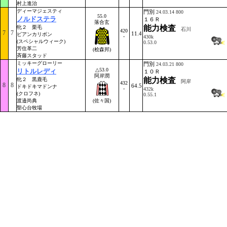
村上進治
ディーマジェスティ
門別
24.03.14 800
55.0
ノルドステラ
１６Ｒ
落合玄
能力検査
牝２ 栗毛
石川
420
7
7
11.4
ビアンカリボン
-
430k
(スペシャルウィーク)
0.53.0
芳住革二
(桧森邦)
斉藤スタッド
ミッキーグローリー
門別
24.03.21 800
△53.0
リトルレディ
１０Ｒ
阿岸潤
能力検査
牝２ 黒鹿毛
阿岸
432
8
8
64.5
ドキドキマドンナ
-
432k
(クロフネ)
0.55.1
渡邉尚典
(佐々国)
聖心台牧場