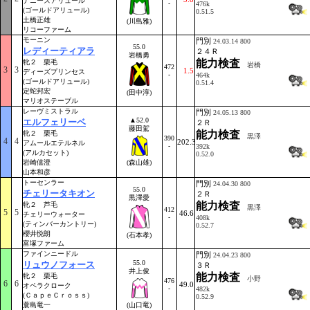
ナニーズアリュール
-
476k
(ゴールドアリュール)
0.51.5
土橋正雄
(川島雅)
リコーファーム
モーニン
門別
24.03.14 800
55.0
レディーティアラ
２４Ｒ
岩橋勇
能力検査
牝２ 栗毛
岩橋
472
3
3
1.5
ディーズプリンセス
-
464k
(ゴールドアリュール)
0.51.4
定蛇邦宏
(田中淳)
マリオステーブル
レーヴミストラル
門別
24.05.13 800
▲52.0
エルフェリーベ
２Ｒ
藤田駕
能力検査
牝２ 栗毛
黒澤
390
4
4
202.3
アムールエテルネル
-
392k
(アルカセット)
0.52.0
岩崎僖澄
(森山雄)
山本和彦
トーセンラー
門別
24.04.30 800
55.0
チェリータキオン
２Ｒ
黒澤愛
能力検査
牝２ 芦毛
黒澤
412
5
5
46.6
チェリーウォーター
-
408k
(ティンバーカントリー)
0.52.7
櫻井悦朗
(石本孝)
富塚ファーム
ファインニードル
門別
24.04.23 800
55.0
リュウノフォース
３Ｒ
井上俊
能力検査
牝２ 栗毛
小野
476
6
6
49.0
オペラクローク
-
482k
(ＣａｐｅＣｒｏｓｓ)
0.52.9
蓑島竜一
(山口竜)