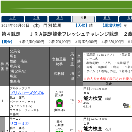
１Ｒ
２Ｒ
３Ｒ
４Ｒ
５Ｒ
６
2024年06月06日 (木) 門 別 競 馬
【天候】
晴
【馬場状態】
良
第４競走
ＪＲＡ認定競走フレッシュチャレンジ競走 ２歳
【賞金】
１着 2,500,000円 ２着 700,000円 ３着 525,000円 ４着 350,000円 ５着
父馬名
馬
・競馬場（ＪはＪＲＡ） ・競走日
馬名
単
負担重量
体
・レース名
性齢 毛色
勝
・着数/頭数 ・人気 ・減量/騎手
枠
馬
騎手
重
母馬名
オ
・馬番 ・馬体重 ・増減 ・１着
番
番
(母父馬名)
ッ
・タイム（１着馬との差、１着時は
調教師
増
馬主
ズ
減
※過去５走成績で表示される能力
生産者
前走
ブルドッグボス
門別
24.03.21 800
△53.0
プリムローズダズル
８Ｒ
宮内勇
能力検査
牝２ 鹿毛
服部
446
1
1
5.7
パーティーチケット
-
430k
(タイキシャトル)
0.51.6
ウエスト．フォレスト
(川島洋)
中脇栄
モーニン
門別
24.04.11 800
55.0
リコーミカ
１Ｒ
石川倭
能力検査
牝２ 鹿毛
石川
478
2
2
3.8