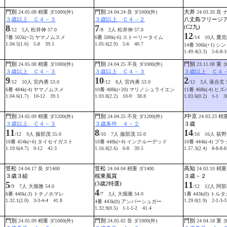
門別
門別
大井
24.05.08 稍重 ダ1000(外)
24.04.24 良 ダ1000(外)
24.03.20 良 
３歳以上 Ｃ４－３
３歳以上 Ｃ４－２
八丈島フリージ
8
7
(C2九)
/12 5人 松井伸 57.0
/8 2人 松井伸 57.0
12
7番 502k(+2) ヤマノムスメ
6番 500k(-6) ストーリータイム
/14 10人 鷹見陸
1.04.5(1.6) 5-8 39.5
1.05.6(2.9) 5-6 40.7
14番 506k(+1)
1.49.4(3.3) 5-6-8-
門別
門別
門別
24.05.08 稍重 ダ1000(外)
24.04.25 不良 ダ1000(外)
23.11.08 重 
３歳以上 Ｃ４－３
３歳以上 Ｃ４－３
３歳以上 Ｃ４
9
10
2
/12 10人 宮内勇 53.0
/12 8人 宮内勇 53.0
/12 3人 落合玄 5
6番 484k(-4) ヤマノムスメ
10番 488k(+20) マリノシュライエン
11番 468k(-4) 
1.04.6(1.7) 10-12 39.1
1.03.8(2.2) 10-9 38.8
1.03.6(0.2) 1-1 3
門別
門別
J中京
24.05.09 稍重 ダ1200(外)
24.04.25 不良 ダ1200(外)
24.03.23 稍
３歳以上 Ｃ４－３
３歳条件 ４－２
３歳
11
8
14
/12 9人 服部茂 55.0
/10 7人 服部茂 55.0
/16 16人 荻野極
10番 454k(+6) タイセイガスト
10番 448k(+4) インクルーデッド
10番 444k(-4) 
1.19.6(4.7) 9-12 42.3
1.16.8(2.6) 6-8 39.5
1.57.3(2.4) 8-8-8-
笠松
笠松
高知
24.04.17 良 ダ1400
24.04.04 稍重 ダ1400
24.03.10 稍重
３歳３組
桜東風賞
３歳－２
5
11
(3歳2特選)
/9 7人 大畑雅 54.0
/12 12人 阿部基
4
6番 440k(-3) トチノホマレ
/7 3人 大畑雅 54.0
1番 443k(0) ト
1.32.1(2.0) 3-3-4-4 41.8
1.29.0(1.9) 2-1-3-
4番 443k(0) アンバーシュガー
1.32.9(0.5) 1-1-1-2 41.4
門別
門別
門別
24.05.09 稍重 ダ1000(外)
24.05.02 良 ダ1000(外)
24.04.18 重 