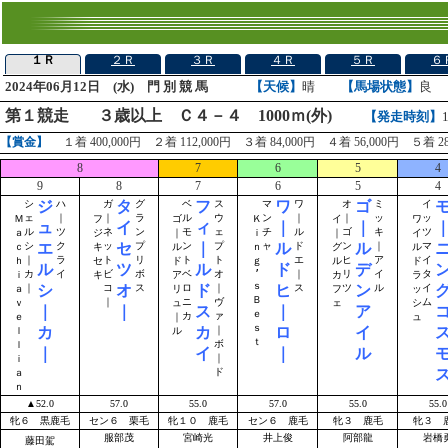
１Ｒ
２Ｒ
３Ｒ
４Ｒ
５Ｒ
６
2024年06月12日 (水) 門 別 競 馬
【天候】
晴
【馬場状態】
良
第１競走
３歳以上 Ｃ４－４ 1000ｍ(外)
【発走時刻】
【賞金】
１着 400,000円 ２着 112,000円 ３着 84,000円 ４着 56,000円 ５着 28
8
7
6
5
4
9
8
7
6
5
4
ジ
タ
フ
ワ
ゴ
シ
ハ
ガ
グ
ベ
ス
マ
ワ
オ
ミ
イ
ェ
｜
｜
ラ
ル
ウ
ン
｜
｜
ッ
ッ
Ｍ
フ
ゴ
Ｋ
イ
ワ
ュ
イ
ィ
｜
｜
ル
ツ
ネ
ン
モ
ェ
チ
ル
ゴ
キ
ツ
ａ
ジ
｜
ｉ
｜
イ
エ
セ
｜
ル
ル
シ
ク
ッ
プ
ン
プ
ャ
ド
ン
｜
マ
ｃ
キ
ル
ｎ
グ
ル
｜
ラ
ト
リ
ト
ト
エ
ヒ
ア
イ
ｈ
セ
ド
ｇ
ル
ド
ル
ツ
ル
ド
デ
カ
イ
ビ
ボ
ベ
オ
’
｜
リ
イ
タ
ｉ
キ
ア
カ
ラ
ｓ
シ
オ
ド
ヒ
ン
｜
コ
ス
ロ
｜
ス
ツ
ル
イ
ａ
リ
フ
ッ
Ｂ
｜
ニ
ヴ
ム
ｖ
ュ
ェ
シ
｜
｜
ス
｜
ア
ｅ
カ
ァ
ｅ
｜
ュ
ｓ
カ
カ
ロ
イ
｜
ｌ
ル
ｔ
ボ
ｌ
｜
イ
｜
ル
｜
ｉ
ド
ａ
ｎ
▲52.0
57.0
55.0
57.0
55.0
55.0
牝６ 黒鹿毛
セン６ 栗毛
牝１０ 鹿毛
セン６ 鹿毛
牝３ 鹿毛
牝３ 
服部茂
宮崎光
井上俊
阿部龍
岩橋
藤田駕