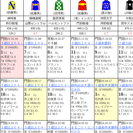
(佐藤英)
(黒川智)
(川島
(佐藤英)
(沼澤英)
(佐藤英)
林時春
柳橋俊昭
阪田英裕
（有）イシカリ
沖田方子
今朝
杵臼牧場
山際セントラル
ベルモントファ
門別牧場
沖田牧場
田中スタ
436 (+6)
438 (-6)
428 (+6)
440 (+2)
436 (0)
470 (+
129.2
5.7
290.3
338.1
1.7
5.2
門別
門別
笠松
門別
門別
門別
23.10.18
23.11.08
24.02.07
23.11.02
23.10.03
23.11.
３歳以上Ｃ４－
３歳以上Ｃ４－
Ｃ５組
３歳以上Ｃ４－
２歳未勝利
２歳３組
良 ダ1000(外)
重 ダ1000(外)
稍重 ダ1400
重 ダ1200(外)
良 ダ1100(外)
不良 ダ120
1
7
8
11
9
11
/12 4
/12 5
/8 8
/11 11
/10 2
/12 11
人
人
人
人
人
木澤奨 51.0
松井伸 56.0
松本一 51.0
井上俊 56.0
阿岸潤 51.0
亀井洋 54.
7
438k(+6)
10
452k(+6)
3
440k(-4)
6
446k(+4)
10
434k(-6)
12
468k(-
番
番
番
番
番
番
デサフィオ
ヒズハイネス
グラント
ディスティニー
ヤマショウカリズ
アベニン
1.03.8(0.2)
1.03.8(0.4)
1.33.3(2.2)
1.20.4(2.9)
1.12.7(3.0)
1.17.7(3.5)
5-3 38.5
6-5 38.0
4-3-5-6 41.8
11-11 40.6
6-6 41.4
3-8 41.4
門別
門別
門別
門別
門別
門別
23.11.02
24.04.17
24.04.17
24.04.17
24.04.17
24.04.
３歳以上Ｃ４－
３歳以上Ｃ４－
３歳以上Ｃ４－
静内みゆき通り
３歳条件未勝利
３歳条件
(C4-4)
重 ダ1000(外)
良 ダ1000(外)
良 ダ1000(外)
良 ダ1000(外)
重 ダ1200(
良 ダ1000(外)
10
3
10
3
10
/11 6
/11 2
/11 9
/9 4
/11 10
人
人
人
人
7
/10 9
松井伸 54.0
井上俊 57.0
岩橋勇 55.0
宮内勇 53.0
宮内勇 53.
人
井上俊 57.0
5
440k(+2)
11
446k(-6)
1
424k(-16)
6
430k(-4)
10
458k(-
番
番
番
番
番
1
436k(-10)
クロノワール
ヒデノスケ
ヒデノスケ
スレイプナー
スマイル
番
ロングビーチ
1.05.1(2.7)
1.04.3(1.6)
1.06.0(3.3)
1.02.8(0.8)
1.17.6(3.1)
9-8 38.1
5-4 38.7
4-5 40.5
4-4 38.1
4-7 41.4
1.04.9(2.3)
9-10 38.0
門別
門別
門別
門別
門別
門別
24.04.25
24.05.01
24.05.08
24.05.02
24.05.01
24.05.
３歳以上Ｃ４－
３歳以上Ｃ４－
３歳以上Ｃ４－
まるごと！エン
３歳条件未勝利
３歳条件
(C4-4)
不良 ダ1000(外)
良 ダ1000(外)
稍重 ダ1000(外)
良 ダ1000(外)
良 ダ1000(