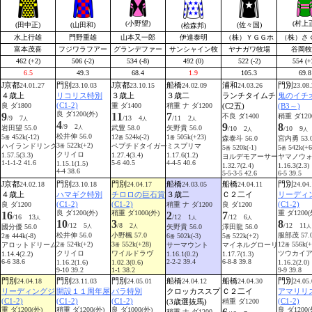
(小野望)
(村上
(田中正)
(山田和)
(佐々国)
(桧森邦)
水上行雄
門野重雄
山本又一郎
伊達泰明
（株）ＹＧＧホ
（株）さ
富本茂喜
フジワラフアー
グランデファー
サンシャイン牧
ヤナガワ牧場
谷岡牧
462 (+2)
506 (-2)
534 (-8)
492 (0)
522 (-2)
554 (+
6.5
49.3
68.4
1.9
105.3
69.8
J京都
門別
J京都
船橋
浦和
門別
24.01.27
23.10.03
23.10.15
24.02.09
24.03.26
23.08.
４歳上
リコリス特別
３歳上
３歳二
ランチタイムチ
鬼のイチ
(C1-2)
良 ダ1800
重 ダ1400
稍重 ナ ダ1200
(C2五)
(B3～)
良 ダ1200(外)
9
11
7
不良 ダ1400
稍重 ダ120
/9 7
/13 4
/11 2
人
人
人
4
9
8
/9 2
岩田望 55.0
武豊 58.0
矢野貴 56.0
人
/10 2
/10 9
人
人
松井伸 56.0
5
452k(-12)
12
524k(-2)
1
505k(+23)
森泰斗 56.0
宮内勇 53.
番
番
番
3
522k(+2)
ハイランドリンク
ペプチドタイガー
ミスプリマ
番
5
520k(-1)
5
542k(+6
番
番
クリイロ
1.57.5(3.3)
1.27.4(3.4)
1.17.6(1.2)
ヨルデモアーサー
ヤマノウ
1-1-1-2 41.6
5-6 40.5
4-4-5 40.6
1.15.1(1.5)
1.32.7(2.4)
1.16.3(2.3)
4-4 38.6
5-5-3-5 42.6
6-5 39.5
J京都
門別
門別
船橋
船橋
門別
24.02.18
23.10.18
24.04.17
24.03.05
24.04.11
24.04.
４歳上
ハマギク特別
チロロの巨石賞
３歳二
Ｃ２二イ
リーディ
(C1-2)
(C1-2)
(C1-2)
良 ダ1200
稍重 ナ ダ1200
良 ダ1200
良 ダ1200(外)
稍重 ダ1000(外)
重 ダ1200(
16
2
7
/16 13
/12 1
/12 6
人
人
人
10
3
8
/12 5
/8 2
/12 11
國分優 56.0
矢野貴 56.0
澤田龍 56.0
人
人
人
松井伸 56.0
小野楓 57.0
服部茂 57.
2
444k(-8)
6
502k(-3)
5
522k(+2)
番
番
番
2
524k(+2)
3
552k(+28)
12
556k(+
アロットドリーム
サーマウント
マイネルグローリ
番
番
番
クリイロ
ワイルドラヴ
ツウカイ
1.14.4(2.2)
1.16.1(0.2)
1.17.7(1.3)
6-6 38.6
2-2-2 39.4
6-8-8 39.8
1.16.2(1.6)
1.02.3(0.6)
1.16.2(2.0)
9-10 39.2
1-1 38.2
9-9 39.8
門別
門別
門別
船橋
船橋
門別
24.04.18
23.11.03
24.05.01
24.04.12
24.04.30
24.05.
リーディングジ
開設１１周年屋
バラ特別
クロッカススプ
Ｃ２二イ
アマリリ
(C1-2)
(C1-2)
(C1-2)
(C1-2)
(3歳選抜馬)
稍重 ダ1200
重 ダ1200(外)
稍重 ダ1200(外)
良 ダ1000(外)
良 ダ1200(
稍重 ナ ダ1200