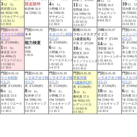
6
/12 7
人
3
4
10
競走除外
11
/12 3
/8 1
/11 11
澤田龍 56.0
人
人
/12 6
人
阿岸潤 53.0
松井伸 56.0
小野楓 57.0
宮内勇 55.
7
523k(+1)
笠野雄 56.0
番
8
462k(+18)
5
526k(+2)
5
544k(-8)
8
556k(0)
アルムマッツ
番
番
番
11
508k(+6)
番
番
ツウカイアペック
サヤオンニ
クラシカ
1.16.9(1.3)
ザイデルバスト
9-8-8 39.3
1.15.3(1.1)
1.02.7(0.7)
1.16.6(1.6)
1.18.1(3.3)
3-3 39.8
2-2 38.6
10-10 39.1
3-3-4 42.7
門別
門別
門別
船橋
川崎
門別
24.05.01
24.04.23
24.05.15
24.05.01
24.05.07
24.05.
アマリリス特別
８Ｒ
キタコブシ特別
フロックススプ
Ｃ２三
ニリンソ
(C1-2)
1000
(C1-2)
(C1-2)
(3歳選抜馬)
稍重 ナ ダ1500
能力検査
良 ダ1200(外)
良 ダ1000(外)
良 ダ1200(
14
不良 ナ ダ1200
/14 3
人
1
6
5
10
松井
/11 4
/12 3
/12 11
澤田龍 56.0
人
人
/12 10
人
人
506k
落合玄 55.0
小野楓 57.0
井上俊 57.
10
516k(-7)
西啓太 56.0
番
1.02.8
1
460k(-2)
10
542k(-2)
7
554k(-2)
ドミネートシチー
番
番
5
504k(-4)
番
番
イリュージョン
ディーエスエンス
イリュー
1.42.4(4.1)
エドノフェニック
3-3-3-4 45.0
1.15.0(0.1)
1.02.6(1.2)
1.15.7(1.4)
1.17.3(2.5)
1-1 39.0
5-4 37.9
6-6 38.7
4-3-5 41.0
門別
門別
門別
門別
門別
門別
24.05.14
24.05.30
24.05.30
24.05.30
24.05.30
24.05.
ウツギ特別
シラネアオイ特
シラネアオイ特
早苗月賞
シラネアオイ特
ムスカリ
(C1-2)
(C1-2)
(C1-2)
(C1-2)
(C1-2)
(3歳条件OP)
稍重 ダ1200(外)
良 ダ1200(外)
良 ダ1200(外)
良 ダ1200(外)
良 ダ1000(
良 ダ1200(外)
6
8
9
10
6
3
/8 2
/10 6
/10 3
/10 8
/12 9
人
人
人
/10 3
人
人
人
落合玄 55.0
松井伸 57.0
小野楓 57.0
阿岸潤 55.0
宮内勇 55.
桑村真 57.0
1
460k(0)
8
508k(-16)
10
542k(0)
4
524k(+8)
7
552k(-2)
番
番
番
6
492k(-12)
番
番
番
カネミツエース
フォルキャップ
フォルキャップ
フォルキャップ
ディーエ
レディパイロ
1.16.0(1.1)
1.17.1(1.6)
1.17.4(1.9)
1.19.7(4.2)
1.02.9(1.5)
1.14.6(0.4)
1-1 40.5
9-8 39.4
1-1 41.3
2-6 43.4
9-10 37.4
4-3 38.2