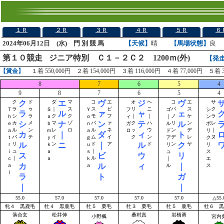
１Ｒ
２Ｒ
３Ｒ
４Ｒ
５Ｒ
６
2024年06月12日 (水) 門 別 競 馬
【天候】
晴
【馬場状態】
良
第１０競走
ジニア特別 Ｃ１－２Ｃ２ 1200ｍ(外)
【発
【賞金】
１着 550,000円 ２着 154,000円 ３着 116,000円 ４着 77,000円 ５着 3
8
7
6
5
4
9
8
7
6
5
4
ク
エ
ヴ
ジ
ヴ
ク
ド
ダ
マ
コ
エ
オ
ヘ
コ
エ
サ
ラ
ゥ
｜
ス
ス
ピ
リ
ニ
パ
ス
ク
Ｔ
Ｓ
Ｙ
フ
ゴ
シ
ラ
ル
ァ
ャ
ェ
シ
ラ
ク
ク
モ
フ
｜
｜
ノ
ケ
ラ
ｈ
ａ
ｏ
ィ
｜
ン
シ
ナ
ン
テ
ル
カ
メ
マ
ゾ
パ
ァ
ク
ハ
リ
ン
レ
ｅ
ｂ
ｎ
ガ
ル
ボ
ル
ン
レ
ロ
ル
ネ
ッ
ウ
ン
デ
｜
ａ
ｍ
ａ
ロ
ド
リ
カ
｜
ダ
ィ
ト
バ
テ
イ
ム
イ
ク
ン
デ
レ
ヌ
ｔ
ｙ
ｇ
ア
ク
ル
ニ
｜
ル
ク
リ
ン
ド
ア
ド
ン
ヤ
ｒ
ｋ
ｕ
リ
リ
ュ
｜
ｉ
ａ
ｓ
ュ
ス
ス
ビ
ウ
リ
｜
ル
ｃ
ａ
ｋ
｜
エ
カ
ル
ィ
｜
ａ
ａ
ル
ス
ｌ
ラ
ト
ガ
｜
｜
55.0
57.0
57.0
57.0
57.0
△55.
牝４ 黒鹿毛
牡４ 黒鹿毛
牡５ 栗毛
牡３ 栗毛
牡５ 鹿毛
牡６ 黒
落合玄
松井伸
桑村真
岩橋勇
小野楓
宮内