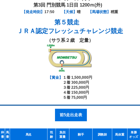
第3回 門別競馬 1日目 1200ｍ(外)
【発走時刻】
17:50
【天候】
晴
【馬場状態】
稍重
第５競走
ＪＲＡ認定フレッシュチャレンジ競走
（サラ系２歳 定量）
【賞金】
１着 1,500,000円
２着 300,000円
３着 225,000円
４着 150,000円
５着 75,000円
前5走出走表
枠
馬
性
負担
単勝
馬名
騎手
調教師
馬体重
番
番
齢
重量
オッズ