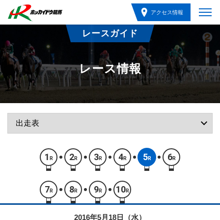
アクセス情報
レースガイド
レース情報
1
2
3
4
5
6
R
R
R
R
R
R
7
8
9
10
R
R
R
R
2016年5月18日（水）