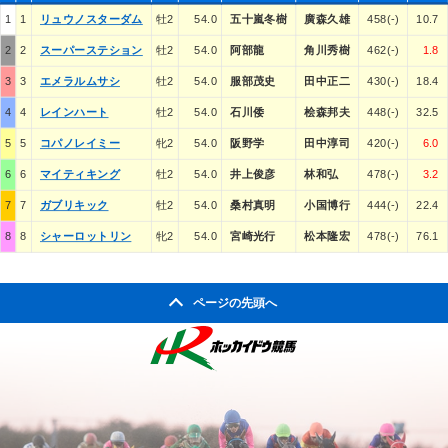
1
1
リュウノスターダム
牡2
54.0
五十嵐冬樹
廣森久雄
458(-)
10.7
2
2
スーパーステション
牡2
54.0
阿部龍
角川秀樹
462(-)
1.8
3
3
エメラルムサシ
牡2
54.0
服部茂史
田中正二
430(-)
18.4
4
4
レインハート
牡2
54.0
石川倭
桧森邦夫
448(-)
32.5
5
5
コパノレイミー
牝2
54.0
阪野学
田中淳司
420(-)
6.0
6
6
マイティキング
牡2
54.0
井上俊彦
林和弘
478(-)
3.2
7
7
ガブリキック
牡2
54.0
桑村真明
小国博行
444(-)
22.4
8
8
シャーロットリン
牝2
54.0
宮崎光行
松本隆宏
478(-)
76.1
ページの先頭へ