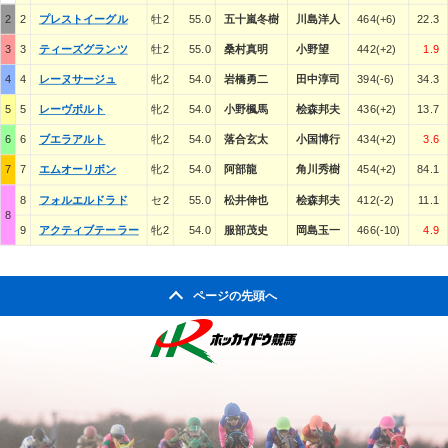
2
2
プレストイーグル
牡2
55.0
五十嵐冬樹
川島洋人
464(+6)
22.3
3
3
ティーズグランツ
牡2
55.0
桑村真明
小野望
442(+2)
1.9
4
4
レーヌサージュ
牝2
54.0
岩橋勇二
田中淳司
394(-6)
34.3
5
5
レーヴポルト
牝2
54.0
小野楓馬
桧森邦夫
436(+2)
13.7
6
6
ブエラアルト
牝2
54.0
落合玄太
小国博行
434(+2)
3.6
7
7
エムオーリボン
牝2
54.0
阿部龍
角川秀樹
454(+2)
84.1
8
フォルエルドラド
セ2
55.0
松井伸也
桧森邦夫
412(-2)
11.1
8
9
アクティブテーラー
牝2
54.0
服部茂史
岡島玉一
466(-10)
4.9
ページの先頭へ