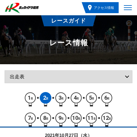
アクセス情報
レースガイド
レース情報
1
2
3
4
5
6
R
R
R
R
R
R
7
8
9
10
11
12
R
R
R
R
R
R
2021年10月27日（水）