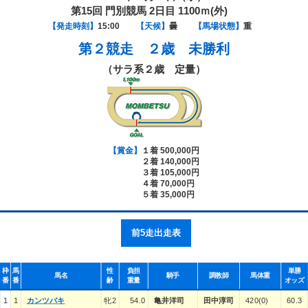
第15回 門別競馬 2日目 1100ｍ(外)
【発走時刻】
15:00
【天候】
曇
【馬場状態】
重
第２競走
２歳 未勝利
（サラ系２歳 定量）
【賞金】
１着 500,000円
２着 140,000円
３着 105,000円
４着 70,000円
５着 35,000円
前5走出走表
枠
馬
性
負担
単勝
馬名
騎手
調教師
馬体重
番
番
齢
重量
オッズ
1
1
カンツバキ
牝2
54.0
亀井洋司
田中淳司
420(0)
60.3