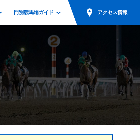
門別競馬場ガイド
アクセス情報
情報
票案内
ファンルーム
アクセス情報
電話・インターネット投票
競馬用語集
お車でのご来場
別表ダウンロード
場外発売所
無料送迎バスでのご来場
ギスカン
実況・テレホンサービス
公共の交通機関でのご来場
カレンダー
発売・払戻
ドカフェ
競走体系図
リオンシリーズ競走
発売情報(PDF)
の発売情報