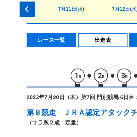
7月11日(火)
7月12日(水
レース一覧
出走表
1
2
3
R
R
R
2023年7月20日（木）
第7回 門別競馬 6日目 
第８競走
ＪＲＡ認定アタック
（サラ系２歳 定量）