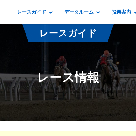
レースガイド
データルーム
投票案内
データルーム
レース情報
映像コンテンツ
門別競馬場情報
過去開催
投
レースガイド
騎手・調教師紹介
レース一覧
重賞競走VTR
門別競馬場グルメ
番組・級
騎手・調教師成績
出走表
重賞競走参考VTR
とねっこジン
開催日程
能力検査成績
成績表
レースダイジェスト
いずみ食堂
開催
レース情報
坂路調教映像
払戻金一覧
新馬ダイジェスト
ルンビニフー
重賞
遠征馬情報
騎手成績表
勝馬屋
スタ
馬主服紹介
馬番成績表
発売情報
番組編成要領
オッズ
道内の
道外