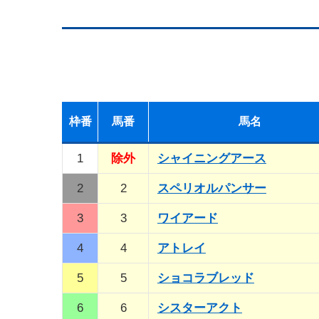
枠
番
馬
番
馬名
1
除外
シャイニングアース
2
2
スペリオルパンサー
3
3
ワイアード
4
4
アトレイ
5
5
ショコラブレッド
6
6
シスターアクト