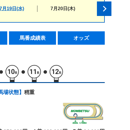
7月19日(水)
7月20日(木)
馬番成績表
オッズ
10
11
12
R
R
R
馬場状態】
稍重