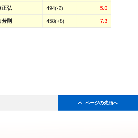
藤正弘
494(-2)
5.0
山芳則
458(+8)
7.3
ページの先頭へ