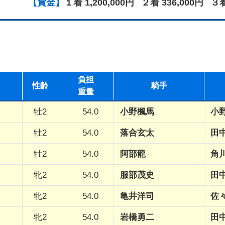
【賞金】
１着 1,200,000円
２着 336,000円
３着
負担
性
齢
騎手
重量
牡2
54.0
小野楓馬
小
牡2
54.0
落合玄太
田
牡2
54.0
阿部龍
角
牝2
54.0
服部茂史
田
牝2
54.0
亀井洋司
佐
牝2
54.0
岩橋勇二
田