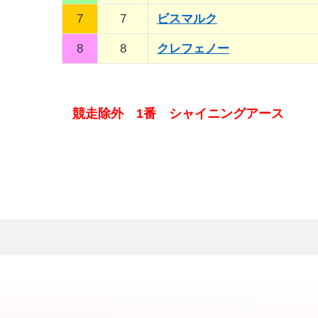
7
7
ビスマルク
8
8
クレフェノー
競走除外 1番 シャイニングアース