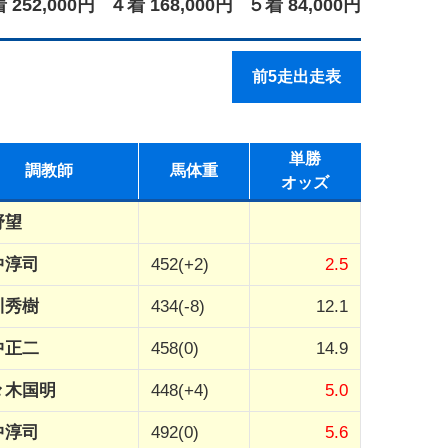
 252,000円
４着 168,000円
５着 84,000円
前5走出走表
単勝
調教師
馬体重
オッズ
野望
中淳司
452(+2)
2.5
川秀樹
434(-8)
12.1
中正二
458(0)
14.9
々木国明
448(+4)
5.0
中淳司
492(0)
5.6