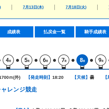
)
7月13日(木)
7月18日(火)
成績表
払戻金一覧
騎手成績表
4
5
6
7
8
9
R
R
R
R
R
R
1700ｍ(外)
【発走時刻】
18:20
【天候】
曇
【
チャレンジ競走