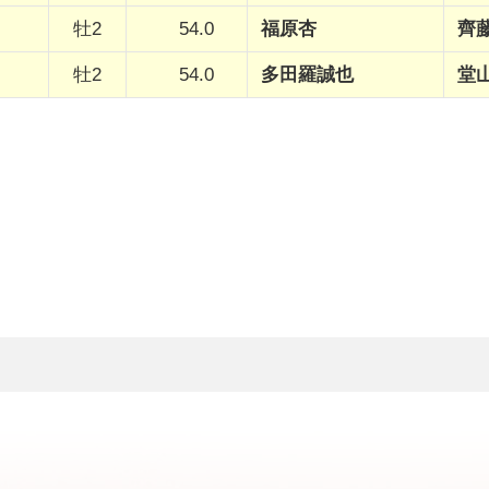
牡2
54.0
福原杏
齊
牡2
54.0
多田羅誠也
堂