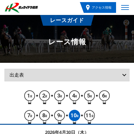
アクセス情報
レースガイド
レース情報
1
2
3
4
5
6
R
R
R
R
R
R
7
8
9
10
11
R
R
R
R
R
2026年4月30日（木）