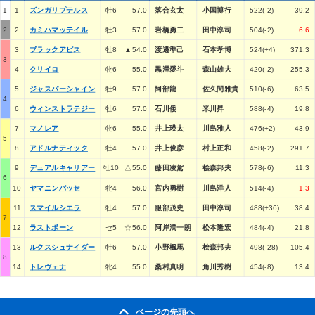
1
1
ズンガリプテルス
牡6
57.0
落合玄太
小国博行
522(-2)
39.2
2
2
カミハマッテイル
牡3
57.0
岩橋勇二
田中淳司
504(-2)
6.6
3
ブラックアピス
牡8
▲54.0
渡邊準己
石本孝博
524(+4)
371.3
3
4
クリイロ
牝6
55.0
黒澤愛斗
森山雄大
420(-2)
255.3
5
ジャスパーシャイン
牡9
57.0
阿部龍
佐久間雅貴
510(-6)
63.5
4
6
ウィンストラテジー
牡6
57.0
石川倭
米川昇
588(-4)
19.8
7
マノレア
牝6
55.0
井上瑛太
川島雅人
476(+2)
43.9
5
8
アドルナティック
牡4
57.0
井上俊彦
村上正和
458(-2)
291.7
9
デュアルキャリアー
牡10
△55.0
藤田凌駕
桧森邦夫
578(-6)
11.3
6
10
ヤマニンパッセ
牝4
56.0
宮内勇樹
川島洋人
514(-4)
1.3
11
スマイルシエラ
牡4
57.0
服部茂史
田中淳司
488(+36)
38.4
7
12
ラストボーン
セ5
☆56.0
阿岸潤一朗
松本隆宏
484(-4)
21.8
13
ルクスシュナイダー
牡6
57.0
小野楓馬
桧森邦夫
498(-28)
105.4
8
14
トレヴェナ
牝4
55.0
桑村真明
角川秀樹
454(-8)
13.4
ページの先頭へ