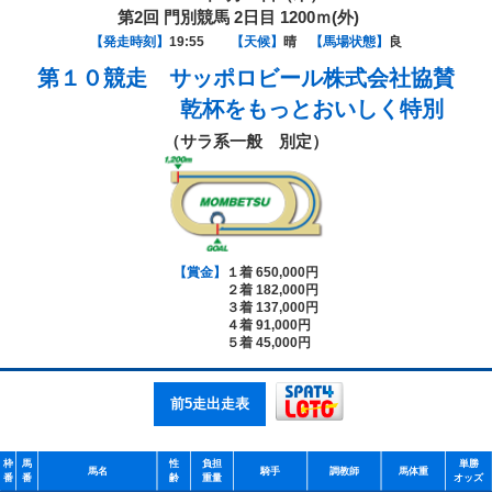
第2回 門別競馬 2日目 1200ｍ(外)
【発走時刻】
19:55
【天候】
晴
【馬場状態】
良
第１０競走
サッポロビール株式会社協賛
乾杯をもっとおいしく特別
（サラ系一般 別定）
【賞金】
１着 650,000円
２着 182,000円
３着 137,000円
４着 91,000円
５着 45,000円
前5走出走表
枠
馬
性
負担
単勝
馬名
騎手
調教師
馬体重
番
番
齢
重量
オッズ