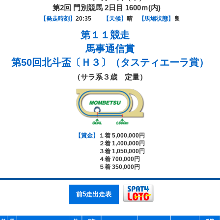
第2回 門別競馬 2日目 1600ｍ(内)
【発走時刻】
20:35
【天候】
晴
【馬場状態】
良
第１１競走
馬事通信賞
第50回北斗盃〔Ｈ３〕（タスティエーラ賞）
（サラ系３歳 定量）
【賞金】
１着 5,000,000円
２着 1,400,000円
３着 1,050,000円
４着 700,000円
５着 350,000円
前5走出走表