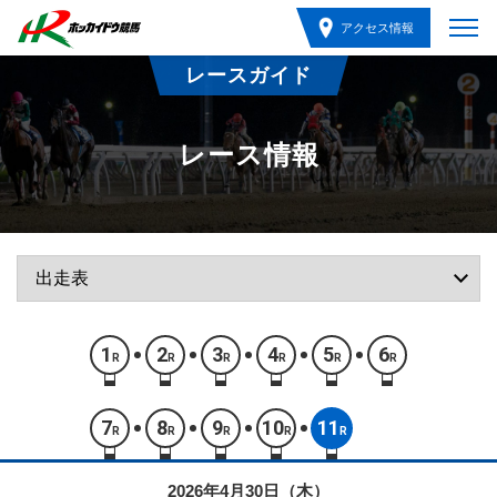
アクセス情報
レースガイド
レース情報
1
2
3
4
5
6
R
R
R
R
R
R
7
8
9
10
11
R
R
R
R
R
2026年4月30日（木）