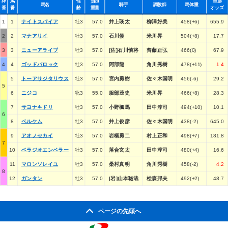
枠
馬
性
負担
単勝
馬名
騎手
調教師
馬体重
番
番
齢
重量
オッズ
1
1
ナイトスパイア
牡3
57.0
井上瑛太
柳澤好美
458(+6)
655.9
2
2
マナアリイ
牡3
57.0
石川倭
米川昇
504(+8)
17.7
3
3
ニューアライブ
牡3
57.0
[佐]石川慎将
齊藤正弘
466(0)
67.9
4
4
ゴッドバロック
牡3
57.0
阿部龍
角川秀樹
478(+11)
1.4
5
トーアサジタリウス
牡3
57.0
宮内勇樹
佐々木国明
456(-6)
29.2
5
6
ニジコ
牝3
55.0
服部茂史
米川昇
466(+8)
28.3
7
サヨナキドリ
牡3
57.0
小野楓馬
田中淳司
494(+10)
10.1
6
8
ベルケム
牡3
57.0
井上俊彦
佐々木国明
438(-2)
645.0
9
アオノセカイ
牡3
57.0
岩橋勇二
村上正和
498(+7)
181.8
7
10
ベラジオエンペラー
牡3
57.0
落合玄太
田中淳司
480(+4)
16.6
11
マロンソレイユ
牡3
57.0
桑村真明
角川秀樹
458(-2)
4.2
8
12
ガンタン
牡3
57.0
[岩]山本聡哉
桧森邦夫
492(+2)
48.7
ページの先頭へ