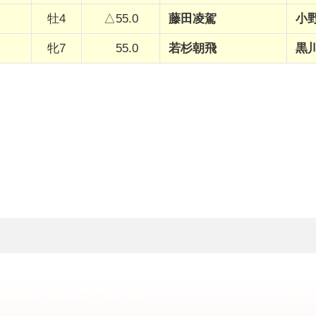
牡4
△55.0
藤田凌駕
小
牝7
55.0
若杉朝飛
黒