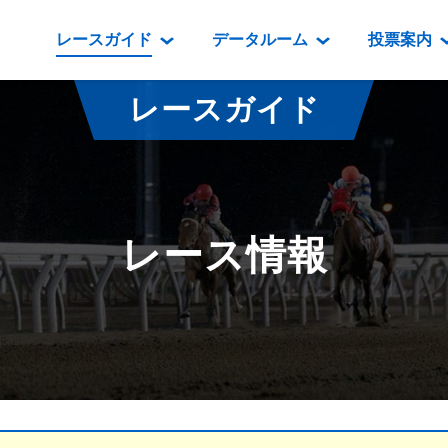
レースガイド
データルーム
投票案内
データルーム
レース情報
映像コンテンツ
門別競馬場情報
過去開催
投
レースガイド
騎手・調教師紹介
レース一覧
重賞競走VTR
門別競馬場グルメ
番組・級
騎手・調教師成績
出走表
重賞競走参考VTR
とねっこジン
開催日程
能力検査成績
成績表
レースダイジェスト
いずみ食堂
開催
レース情報
坂路調教映像
払戻金一覧
新馬ダイジェスト
ルンビニフー
重賞
遠征馬情報
騎手成績表
勝馬屋
スタ
馬主服紹介
馬番成績表
発売情報
番組編成要領
オッズ
道内の
道外