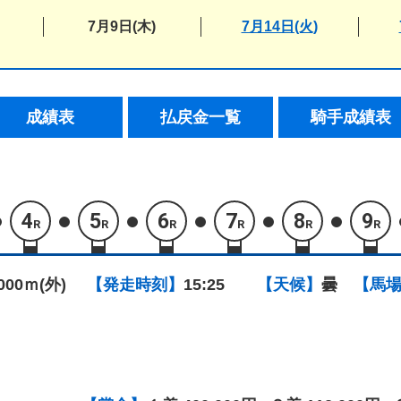
7月9日(木)
7月14日(火)
成績表
払戻金一覧
騎手成績表
4
5
6
7
8
9
R
R
R
R
R
R
1000ｍ(外)
【発走時刻】
15:25
【天候】
曇
【馬