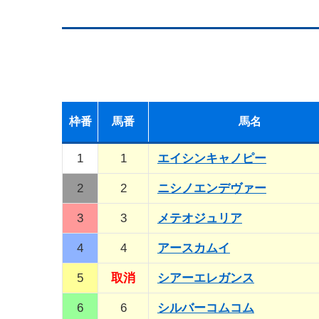
枠
番
馬
番
馬名
1
1
エイシンキャノピー
2
2
ニシノエンデヴァー
3
3
メテオジュリア
4
4
アースカムイ
5
取消
シアーエレガンス
6
6
シルバーコムコム