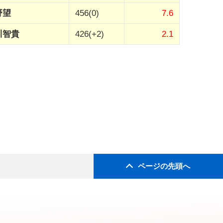
野望
456(0)
7.6
川智貴
426(+2)
2.1
ページの先頭へ