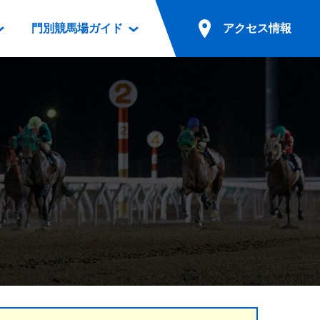
門別競馬場ガイド
アクセス情報
情報
票案内
ファンルーム
アクセス情報
電話・インターネット投票
競馬用語集
お車でのご来場
別表ダウンロード
場外発売所
無料送迎バスでのご来場
ギスカン
実況・テレホンサービス
公共の交通機関でのご来場
カレンダー
発売・払戻
ドカフェ
競走体系図
リオンシリーズ競走
発売情報(PDF)
の発売情報