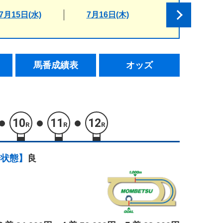
7月15日(水)
7月16日(木)
馬番成績表
オッズ
10
11
12
R
R
R
場状態】
良