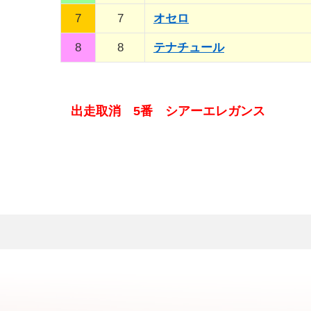
7
7
オセロ
8
8
テナチュール
出走取消 5番 シアーエレガンス