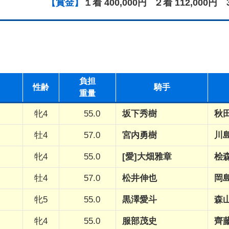
【賞金】
１着 400,000円
２着 112,000円
負担
性
齢
騎手
重量
牝4
55.0
坂下秀樹
秋
牡4
57.0
宮内勇樹
川
牝4
55.0
[愛]大畑雅章
桧
牡4
57.0
松井伸也
岡
牝5
55.0
黒澤愛斗
森
牝4
55.0
服部茂史
齊