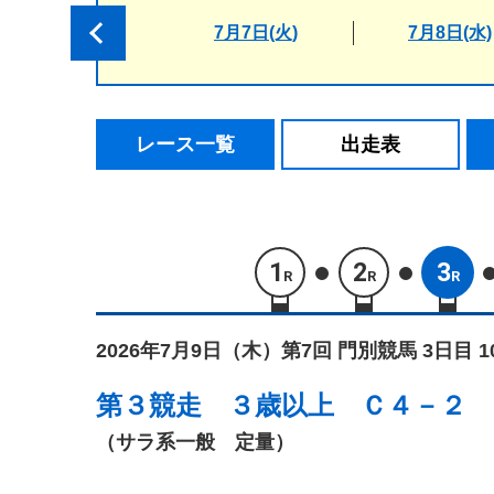
7月7日(火)
7月8日(水)
レース一覧
出走表
1
2
3
R
R
R
2026年7月9日（木）
第7回 門別競馬 3日目 
第３競走
３歳以上 Ｃ４－２
（サラ系一般 定量）