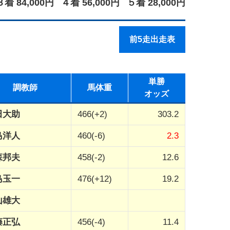
３着 84,000円
４着 56,000円
５着 28,000円
前5走出走表
単勝
調教師
馬体重
オッズ
田大助
466(+2)
303.2
島洋人
460(-6)
2.3
森邦夫
458(-2)
12.6
島玉一
476(+12)
19.2
山雄大
藤正弘
456(-4)
11.4