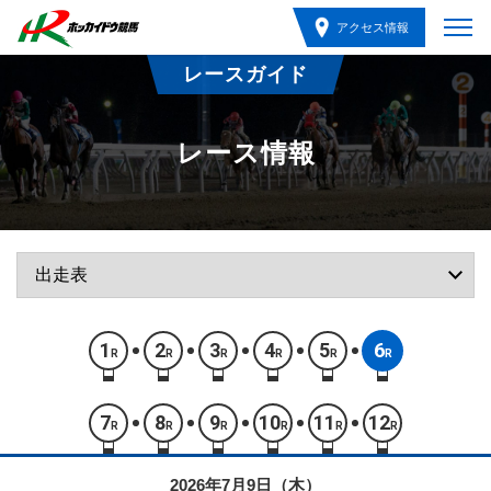
アクセス情報
レースガイド
レース情報
1
2
3
4
5
6
R
R
R
R
R
R
7
8
9
10
11
12
R
R
R
R
R
R
2026年7月9日（木）