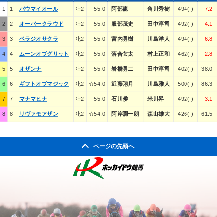
1
1
バウマイオール
牡2
55.0
阿部龍
角川秀樹
494(-)
7.2
2
2
オーバークラウド
牡2
55.0
服部茂史
田中淳司
492(-)
4.1
3
3
ベラジオサクラ
牝2
55.0
宮内勇樹
川島洋人
494(-)
6.8
4
4
ムーンオブグリット
牝2
55.0
落合玄太
村上正和
462(-)
2.8
5
5
オザンナ
牡2
55.0
岩橋勇二
田中淳司
402(-)
38.0
6
6
ギフトオブマジック
牝2
☆54.0
近藤翔月
川島雅人
500(-)
86.3
7
7
マナマヒナ
牡2
55.0
石川倭
米川昇
492(-)
3.1
8
8
リヴァモアザン
牝2
☆54.0
阿岸潤一朗
森山雄大
426(-)
61.5
ページの先頭へ