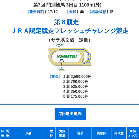
第7回 門別競馬 3日目 1100ｍ(外)
【発走時刻】
17:10
【天候】
曇
【馬場状態】
良
第６競走
ＪＲＡ認定競走フレッシュチャレンジ競走
（サラ系２歳 定量）
【賞金】
１着 2,500,000円
２着 700,000円
３着 525,000円
４着 350,000円
５着 175,000円
前5走出走表
枠
馬
性
負担
単勝
馬名
騎手
調教師
馬体重
番
番
齢
重量
オッズ