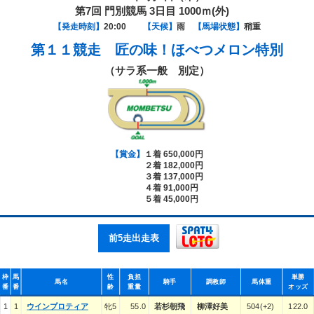
第7回 門別競馬 3日目 1000ｍ(外)
【発走時刻】
20:00
【天候】
雨
【馬場状態】
稍重
第１１競走
匠の味！ほべつメロン特別
（サラ系一般 別定）
【賞金】
１着 650,000円
２着 182,000円
３着 137,000円
４着 91,000円
５着 45,000円
前5走出走表
枠
馬
性
負担
単勝
馬名
騎手
調教師
馬体重
番
番
齢
重量
オッズ
1
1
ウインプロティア
牝5
55.0
若杉朝飛
柳澤好美
504(+2)
122.0