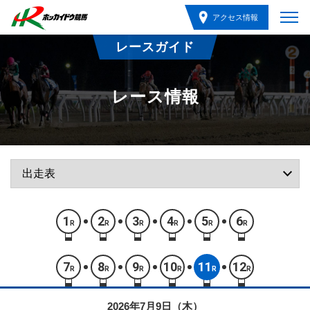
アクセス情報
レースガイド
レース情報
1
2
3
4
5
6
R
R
R
R
R
R
7
8
9
10
11
12
R
R
R
R
R
R
2026年7月9日（木）