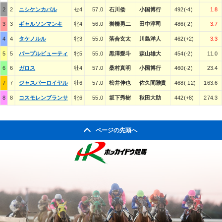
2
2
ニシケンカバル
セ4
57.0
石川倭
小国博行
492(-4)
1.8
3
3
ギャルソンマンキ
牝4
56.0
岩橋勇二
田中淳司
486(-2)
3.7
4
4
タケノルル
牝3
55.0
落合玄太
川島洋人
462(+2)
3.3
5
5
パープルビューティ
牝5
55.0
黒澤愛斗
森山雄大
454(-2)
11.0
6
6
ガロス
牡4
57.0
桑村真明
小国博行
460(-2)
23.4
7
7
ジャスパーロイヤル
牡6
57.0
松井伸也
佐久間雅貴
468(-12)
163.6
8
8
コスモレンブランサ
牝6
55.0
坂下秀樹
秋田大助
442(+8)
274.3
ページの先頭へ