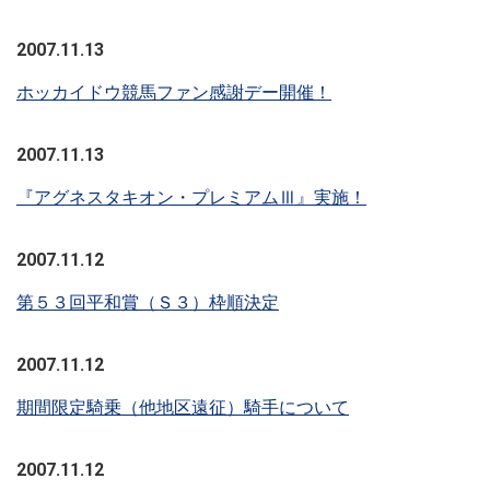
2007.11.13
ホッカイドウ競馬ファン感謝デー開催！
2007.11.13
『アグネスタキオン・プレミアムⅢ』実施！
2007.11.12
第５３回平和賞（Ｓ３）枠順決定
2007.11.12
期間限定騎乗（他地区遠征）騎手について
2007.11.12