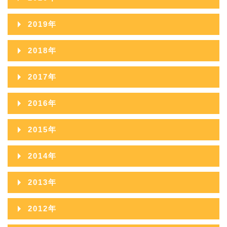
2023年09月
2022年10月
2026年01月
2021年11月
2025年06月
2020年12月
2024年07月
2019年
2023年08月
2022年09月
2021年10月
2025年05月
2020年11月
2024年06月
2019年12月
2023年07月
2018年
2022年08月
2021年09月
2025年04月
2020年10月
2024年05月
2019年11月
2023年06月
2018年12月
2022年07月
2017年
2021年08月
2025年03月
2020年09月
2024年04月
2019年10月
2023年05月
2018年11月
2022年06月
2017年12月
2021年07月
2025年02月
2016年
2020年08月
2024年03月
2019年09月
2023年04月
2018年10月
2022年05月
2017年11月
2021年06月
2025年01月
2016年12月
2020年07月
2024年02月
2015年
2019年08月
2023年03月
2018年09月
2022年04月
2017年10月
2021年05月
2016年11月
2020年06月
2024年01月
2015年12月
2019年07月
2023年02月
2014年
2018年08月
2022年03月
2017年09月
2021年04月
2016年10月
2020年05月
2015年11月
2019年06月
2023年01月
2014年12月
2018年07月
2022年02月
2013年
2017年08月
2021年03月
2016年09月
2020年04月
2015年10月
2019年05月
2014年11月
2018年06月
2022年01月
2013年12月
2017年07月
2021年02月
2012年
2016年08月
2020年03月
2015年09月
2019年04月
2014年10月
2018年05月
2013年11月
2017年06月
2021年01月