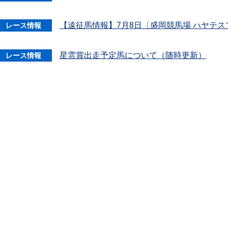
【遠征馬情報】7月8日〔盛岡競馬場 ハヤテス
レース情報
星雲賞出走予定馬について（随時更新）
レース情報