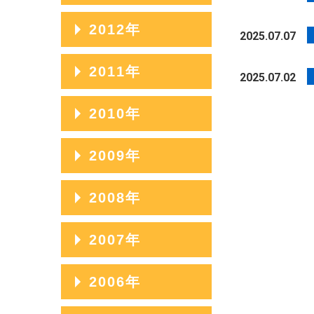
2020年03月
2017年07月
2014年11月
2019年04月
2016年08月
2013年12月
2012年
2021年01月
2018年05月
2015年09月
2025.07.07
2020年02月
2017年06月
2014年10月
2019年03月
2016年07月
2013年11月
2018年04月
2015年08月
2012年12月
2011年
2020年01月
2017年05月
2014年09月
2025.07.02
2019年02月
2016年06月
2013年10月
2018年03月
2015年07月
2012年11月
2017年04月
2014年08月
2011年12月
2010年
2019年01月
2016年05月
2013年09月
2018年02月
2015年06月
2012年10月
2017年03月
2014年07月
2011年11月
2016年04月
2013年08月
2010年12月
2009年
2018年01月
2015年05月
2012年09月
2017年02月
2014年06月
2011年10月
2016年03月
2013年07月
2010年11月
2015年04月
2012年08月
2009年12月
2008年
2017年01月
2014年05月
2011年09月
2016年02月
2013年06月
2010年10月
2015年03月
2012年07月
2009年11月
2014年04月
2011年08月
2008年12月
2007年
2016年01月
2013年05月
2010年09月
2015年02月
2012年06月
2009年10月
2014年03月
2011年07月
2008年11月
2013年04月
2010年08月
2007年12月
2006年
2015年01月
2012年05月
2009年09月
2014年02月
2011年06月
2008年10月
2013年03月
2010年07月
2007年11月