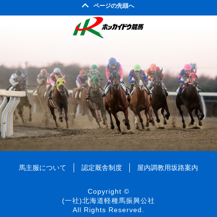
2004年09月
2008年04月
ページの先頭へ
2003年10月
2007年05月
2002年05月
2006年06月
2010年01月
2005年07月
2009年02月
2004年08月
2008年03月
2003年09月
2007年04月
2002年04月
2006年05月
2005年06月
2009年01月
2004年07月
2008年02月
2003年08月
2007年03月
2006年04月
2005年05月
2004年06月
2008年01月
2003年07月
2007年02月
2006年03月
2005年04月
2004年05月
2003年06月
2007年01月
2006年02月
2005年03月
2004年04月
2003年05月
2006年01月
2005年02月
2004年03月
2003年04月
2005年01月
2004年02月
2003年01月
2004年01月
馬主服について
認定厩舎制度
屋内調教用坂路案内
Copyright ©
(一社)北海道軽種馬振興公社
All Rights Reserved.