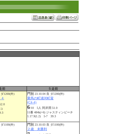
走前
５走前
門別
 ダ1200(外)
23.10.04 良 ダ1200(外)
－４
乗馬の町浦河町賞
(C4-4)
2.0
6
/10 5人 阿岸潤 51.0
ウコ
11番 484k(+6) ジャスティンビーチ
9.3
1.17.9(1.2) 5-7 39.3
門別
 ダ1100(外)
23.10.03 良 ダ1100(外)
２歳 未勝利