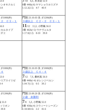
7
3.0
/10 6人 木澤奨 52.0
エイシンオキクルミ
8番 446k(-6) ヤマショウカリズマ
8.8
1.12.2(2.5) 4-7 40.9
門別
 ダ1000(外)
23.10.03 良 ダ1200(外)
－２ Ｃ３－１
３歳以上 Ｃ２－２ Ｃ３－１
11
6.0
/12 11人 小野楓 56.0
クラシカルタイプ
3番 462k(+2) ウナヴォルタ
 37.2
1.17.0(2.2) 8-10 39.8
門別
 ダ1000(外)
23.10.03 良 ダ1000(外)
－４
３歳以上 Ｃ４－４
7
3.0
/12 7人 桑村真 56.0
グローリアスイリゼ
6番 446k(+4) オレンジベルン
9.4
1.04.7(1.5) 6-5 39.2
門別
 ダ1200(外)
23.09.20 良 ダ1200(外)
２歳 未勝利
7
 55.0
/8 5人 小野楓 55.0
パーフィリオン
6番 456k(-4) スウィートシーズン
 39.8
1.18.0(0.6) 2-2 41.6