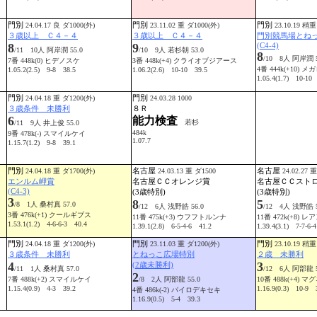
門別
門別
門別
24.04.17 良 ダ1000(外)
23.11.02 重 ダ1000(外)
23.10.19 稍重
３歳以上 Ｃ４－４
３歳以上 Ｃ４－４
門別競馬場とね
8
9
(C4-4)
/11 10人 阿岸潤 55.0
/10 9人 若杉朝 53.0
8
/10 8人 阿岸潤 5
7番 448k(0) ヒデノスケ
3番 448k(+4) クライオブジアース
4番 444k(+10) 
1.05.2(2.5) 9-8 38.5
1.06.2(2.6) 10-10 39.5
1.05.4(1.7) 10-10
門別
門別
24.04.18 重 ダ1200(外)
24.03.28 1000
３歳条件 未勝利
８Ｒ
6
能力検査
若杉
/11 9人 井上俊 55.0
484k
9番 478k(-) スマイルケイ
1.07.7
1.15.7(1.2) 9-8 39.1
門別
名古屋
名古屋
24.04.18 重 ダ1700(外)
24.03.13 重 ダ1500
24.02.27 
エンルム岬賞
名古屋ＣＣオレンジ賞
名古屋ＣＣスト
(C4-3)
(3歳特別)
(3歳特別)
3
8
5
/8 1人 桑村真 57.0
/12 6人 浅野皓 56.0
/12 4人 浅野皓 5
3番 476k(+1) クールギブス
11番 475k(+3) ウフフトルンナ
11番 472k(+8) 
1.53.1(1.2) 4-6-6-3 40.4
1.39.1(2.8) 6-5-4-6 41.2
1.39.4(3.1) 7-7-6-
門別
門別
門別
24.04.18 重 ダ1200(外)
23.11.03 重 ダ1200(外)
23.10.19 稍重
３歳条件 未勝利
とねっこ広場特別
２歳 未勝利
4
3
(2歳未勝利)
/11 1人 桑村真 57.0
/12 6人 阿部龍 5
2
7番 488k(+2) スマイルケイ
/8 2人 阿部龍 55.0
10番 488k(+4) 
1.15.4(0.9) 4-3 39.2
1.16.9(0.3) 10-9 
4番 486k(-2) パイロデキセキ
1.16.9(0.5) 5-4 39.3