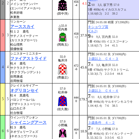
456
2
2
2
4.1
メイショウナンバー
/10 3人 坂下秀 57.0
-4
(エンパイアメーカー)
5番 460k(-4) イカロスカフェ
松本好雄
(田中淳)
1.16.6(0.2) 2-2 39.2
本巣敦
リンカーン
門別
24.05.08 稍重 ダ1200(外)
△55.0
アーススカイ
キショウブ賞
宮内勇
(C4-2)
牡１２ 鹿毛
458
3
3
9
37.9
サチノスイーティー
/9 9人 宮内勇 55.0
+2
(カリスタグローリ)
1番 456k(-10) イエスゴーオン
松山増男
(岡島玉)
1.18.6(3.7) 3-4 41.5
競優牧場
シニスターミニスター
門別
24.05.02 良 ダ1600(内)
55.0
ファイアストライド
３歳以上 Ｃ４－３
亀井洋
7
牝４ 鹿毛
/8 3人 亀井洋 55.0
472
4
4
45.6
サクラステラーノ
-6
8番 478k(0) サクラストリーム
(サクラプレジデント)
1.50.3(1.7) 2-2-3-4 44.8
谷岡康成
(齊藤正)
谷岡牧場
クレイドルサイアー
門別
24.05.01 良 ダ1000(外)
57.0
オグリヨンセイ
３歳以上 Ｃ４－４
松井伸
7
牡４ 黒鹿毛
/11 8人 松井伸 57.0
444
5
5
179.5
バロンドールパル
0
4番 444k(-8) ヤルキゲンキユウキ
(デザートストーリー)
1.04.4(1.4) 7-6 38.5
山口久仁子
(佐久雅)
社台牧場
ウインバリアシオン
門別
24.05.01 良 ダ1700(外)
57.0
シャイニングアース
３歳条件 ４－２
小野楓
7
牡３ 鹿毛
/7 7人 小野楓 57.0
464
6
6
10.9
ネオヴェリーフェズ
0
6番 464k(-6) ダバイカンティーク
(ネオユニヴァース)
1.55.3(2.5) 3-3-5-6 42.3