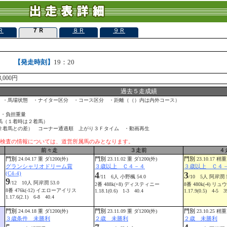
Ｒ
７Ｒ
８Ｒ
９Ｒ
外)
【発走時刻】
19：20
,000円
過去５走成績
 ・馬場状態 ・ナイター区分 ・コース区分 ・距離（（）内は内外コース）
 ・負担重量
馬（１着時は２着馬）
２着馬との差） コーナー通過順 上がり３Ｆタイム ・動画再生
検査の情報については、道営所属馬のみとなります。
前々走
３走前
４
門別
門別
門別
24.04.17 重 ダ1200(外)
23.11.02 重 ダ1200(外)
23.10.17 稍重
グランシャリオドリーム賞
３歳以上 Ｃ４－４
３歳以上 Ｃ４
(C4-4)
4
3
/11 6人 小野楓 54.0
/10 5人 阿岸潤 5
9
/12 10人 阿岸潤 53.0
2番 488k(+8) ディスティニー
8番 480k(-4) リュ
8番 476k(-12) イエローアイリス
1.18.1(0.6) 1-3 40.4
1.17.9(0.5) 4-5 3
1.17.6(2.1) 6-8 40.4
門別
門別
門別
24.04.18 重 ダ1200(外)
23.11.09 重 ダ1200(外)
23.10.25 稍重
３歳条件 未勝利
２歳 未勝利
２歳 未勝利