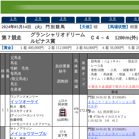
１Ｒ
２Ｒ
３Ｒ
４Ｒ
５Ｒ
６
2024年05月14日 (火) 門 別 競 馬
【天候】
晴
【馬場状態】
稍重
グランシャリオドリーム
Ｃ４－４ 1200ｍ(
第７競走
ルピナス賞
【賞金】
１着 400,000円 ２着 112,000円 ３着 84,000円 ４着 56,000円 ５着 28
父馬名
馬
・競馬場（ＪはＪＲＡ） ・競走日
馬名
単
負担重量
体
・レース名
性齢 毛色
勝
・着数/頭数 ・人気 ・減量/騎手
枠
馬
騎手
重
母馬名
オ
・馬番 ・馬体重 ・増減 ・１着
番
番
(母父馬名)
ッ
・タイム（１着馬との差、１着時は
調教師
増
馬主
ズ
減
※過去５走成績で表示される能力
生産者
前走
ワンアンドオンリー
門別
24.05.02 良 ダ1200(外)
△53.0
イッツオーケイ
まるごと！エンタメ～ション賞
阿岸潤
(C4-4)
牝４ 鹿毛
478
1
1
9
172.8
ロスカティオス
/10 8人 阿岸潤 53.0
+6
(ティンバーカントリー)
1番 472k(-4) イカロスカフェ
佐藤祥悦
(山田和)
1.19.3(2.9) 5-8 41.2
ハーモニーストックファーム
サトノアラジン
門別
24.05.02 良 ダ1200(外)
57.0
メイショウマーブル
まるごと！エンタメ～ション賞
坂下秀
(C4-4)
牡３ 鹿毛