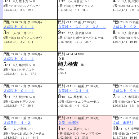
5
7
4
/11 6人 坂下秀 57.0
/12 2人 落合玄 55.0
/12 7人 阿岸潤 5
8番 464k(+16) スマイルケイ
1番 448k(-4) ナナチャンス
5番 452k(+6) 
1.15.6(1.1) 8-5 39.3
1.17.9(1.5) 4-4 41.1
1.10.2(1.4) 9-9 3
門別
門別
門別
24.04.24 良 ダ1200(外)
23.11.02 重 ダ1200(外)
23.10.19 稍重
３歳以上 Ｃ４－４
３歳以上 Ｃ２－２ Ｃ３－１
３歳以上 Ｃ２
3
9
8
/9 3人 坂下秀 57.0
/12 12人 宮平鷹 56.0
/10 9人 宮平鷹 5
6番 466k(-8) ダイノコクオウ
3番 474k(+4) ボーダーパトロール
9番 470k(+8) 
1.18.0(1.4) 2-2 41.1
1.16.7(0.8) 12-12 38.7
1.03.4(1.4) 10-10
門別
門別
24.04.17 良 ダ1000(外)
24.04.04 1000
３歳以上 Ｃ４－４
９Ｒ
5
能力検査
亀井
/11 6人 亀井洋 55.0
470k
3番 478k(-) ヒデノスケ
1.05.4
1.05.1(2.4) 11-11 37.6
門別
門別
門別
24.04.17 良 ダ1000(外)
23.11.01 稍重 ダ1000(外)
23.10.17 稍重
３歳以上 Ｃ４－４
３歳以上 Ｃ４－４
３歳以上 Ｃ４
9
8
7
/11 7人 松井伸 57.0
/10 6人 桑村真 56.0
/10 5人 木澤奨 5
5番 452k(0) ヒデノスケ
10番 452k(+4) エウテューモス
2番 448k(+2) 
1.05.6(2.9) 7-7 39.3
1.05.6(1.9) 4-6 40.2
1.05.6(1.5) 3-5 3
門別
門別
門別
24.04.18 重 ダ1700(外)
23.11.01 稍重 ダ1000(外)
23.10.11 稍重
３歳条件 ４－２
２歳 未勝利
２歳 未勝利
6
1
10
/7 5人 小野楓 57.0
/12 1人 落合玄 55.0
/11 6人 小野楓
3番 470k(+12) ポルラノーチェ
4番 458k(+4) クリーンブラボー
5番 454k(-2) 
1.54.9(5.0) 1-1-1-4 44.6
1.02.5(0.9) 2-1 37.8
1.18.7(2.8) 10-10