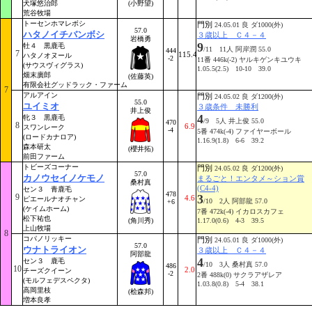
犬塚悠治郎
(小野望)
荒谷牧場
トーセンホマレボシ
門別
24.05.01 良 ダ1000(外)
57.0
ハタノイチバンボシ
３歳以上 Ｃ４－４
岩橋勇
9
牡４ 黒鹿毛
/11 11人 阿岸潤 55.0
444
7
115.4
ハタノオヌール
-2
11番 446k(-2) ヤルキゲンキユウキ
(サウスヴィグラス)
1.05.5(2.5) 10-10 39.0
畑末廣郎
(佐藤英)
有限会社グッドラック・ファーム
7
アルアイン
門別
24.05.02 良 ダ1200(外)
55.0
ユイミオ
３歳条件 未勝利
井上俊
4
牝３ 黒鹿毛
/9 5人 井上俊 55.0
470
8
6.9
スワンレーク
-4
5番 474k(-4) ファイヤーボール
(ロードカナロア)
1.16.9(1.8) 6-6 39.2
森本研太
(櫻井拓)
前田ファーム
トビーズコーナー
門別
24.05.02 良 ダ1200(外)
57.0
カノウセイノケモノ
まるごと！エンタメ～ション賞
桑村真
(C4-4)
セン３ 青鹿毛
478
9
3
4.6
ピエールナオチャン
/10 2人 阿部龍 57.0
+6
(ケイムホーム)
7番 472k(-4) イカロスカフェ
松下祐也
(角川秀)
1.17.0(0.6) 4-3 39.5
上山牧場
8
コパノリッキー
門別
24.05.01 良 ダ1000(外)
57.0
ウナトライオン
３歳以上 Ｃ４－４
阿部龍
4
セン３ 鹿毛
/10 3人 桑村真 57.0
486
10
2.0
チーズクイーン
-2
2番 488k(0) サクラアザレア
(モルフェデスペクタ)
1.03.8(0.8) 5-4 38.1
高岡里枝
(桧森邦)
増本良孝