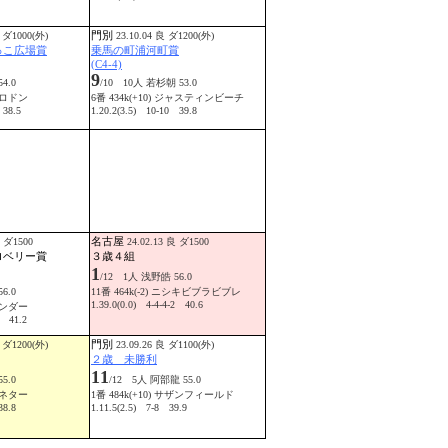
門別
 ダ1000(外)
23.10.04 良 ダ1200(外)
っこ広場賞
乗馬の町浦河町賞
(C4-4)
9
4.0
/10 10人 若杉朝 53.0
メガロドン
6番 434k(+10) ジャスティンビーチ
 38.5
1.20.2(3.5) 10-10 39.8
名古屋
重 ダ1500
24.02.13 良 ダ1500
ロベリー賞
３歳４組
1
/12 1人 浅野皓 56.0
6.0
11番 464k(-2) ニシキビブラビブレ
1.39.0(0.0) 4-4-4-2 40.6
レアンダー
4 41.2
門別
 ダ1200(外)
23.09.26 良 ダ1100(外)
２歳 未勝利
11
5.0
/12 5人 阿部龍 55.0
マグネター
1番 484k(+10) サザンフィールド
38.8
1.11.5(2.5) 7-8 39.9