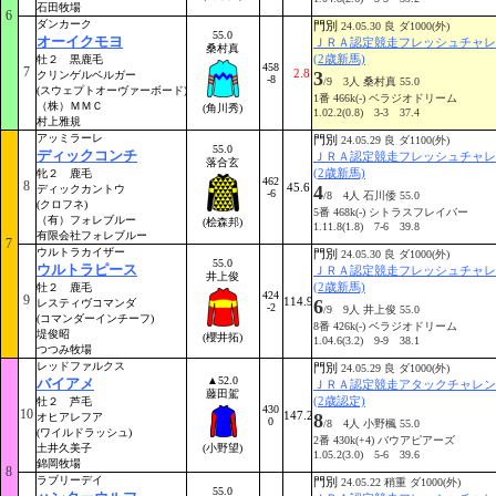
石田牧場
6
ダンカーク
門別
24.05.30 良 ダ1000(外)
55.0
オーイクモヨ
ＪＲＡ認定競走フレッシュチャレ
桑村真
(2歳新馬)
牡２ 黒鹿毛
458
7
2.8
3
クリンゲルベルガー
-8
/9 3人 桑村真 55.0
(スウェプトオーヴァーボード)
1番 466k(-) ベラジオドリーム
（株）ＭＭＣ
(角川秀)
1.02.2(0.8) 3-3 37.4
村上雅規
アッミラーレ
門別
24.05.29 良 ダ1100(外)
55.0
ディックコンチ
ＪＲＡ認定競走フレッシュチャレ
落合玄
(2歳新馬)
牝２ 鹿毛
462
8
45.6
4
ディックカントウ
-6
/8 4人 石川倭 55.0
(クロフネ)
5番 468k(-) シトラスフレイバー
（有）フォレブルー
(桧森邦)
1.11.8(1.8) 7-6 39.8
有限会社フォレブルー
7
ウルトラカイザー
門別
24.05.30 良 ダ1000(外)
55.0
ウルトラピース
ＪＲＡ認定競走フレッシュチャレ
井上俊
(2歳新馬)
牡２ 鹿毛
424
9
114.9
6
レスティヴコマンダ
-2
/9 9人 井上俊 55.0
(コマンダーインチーフ)
8番 426k(-) ベラジオドリーム
堤俊昭
(櫻井拓)
1.04.6(3.2) 9-9 38.1
つつみ牧場
レッドファルクス
門別
24.05.29 良 ダ1000(外)
▲52.0
バイアメ
ＪＲＡ認定競走アタックチャレン
藤田駕
(2歳認定)
牡２ 芦毛
430
10
147.2
8
オヒアレフア
0
/8 4人 小野楓 55.0
(ワイルドラッシュ)
2番 430k(+4) バウアピアーズ
土井久美子
(小野望)
1.05.2(3.0) 5-6 39.6
錦岡牧場
8
ラブリーデイ
門別
24.05.22 稍重 ダ1000(外)
55.0