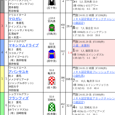
5
マンハッタンガビー
-4
/8 5人 宮内勇 53.0
(マンハッタンカフェ)
2番 430k(-) ゼロアワー
濱本泰彰
(五十冬)
1.09.8(2.6) 4-5 39.4
荒谷牧場
クリエイター２
門別
24.05.22 稍重 ダ1200(外)
△53.0
マロガレ
ＪＲＡ認定競走アタックチャレン
宮内勇
(2歳認定)
牡２ 青鹿毛
450
3
3
28.4
8
クインズコノセ
+6
/12 7人 落合玄 55.0
(キンシャサノキセキ)
8番 444k(0) エイシンナデシコ
石澤純平
(川島洋)
1.17.3(1.9) 10-10 39.8
佐々木恵一
ロードカナロア
門別
24.05.29 良 ダ1100(外)
55.0
マキシマムドライブ
２歳 未勝利
服部茂
1
牡２ 鹿毛
/10 1人 服部茂 55.0
512
4
4
1.4
ココロノアイ
-2
6番 514k(0) エイシンダズル
(ステイゴールド)
1.09.3(0.7) 1-1 38.7
（有）酒井牧場
(田中淳)
酒井牧場
ワールドエース
門別
24.05.22 稍重 ダ1100(外)
55.0
アバンサユキ
ＪＲＡ認定競走フレッシュチャレ
亀井洋
(2歳牝馬)
牝２ 鹿毛
386
5
5
168.6
7
メメクザリアーナ
+2
/11 10人 亀井洋 55.0
(ジャングルポケット)
3番 384k(-) エイシンマジョリカ
沖田方子
(佐々国)
1.12.6(3.6) 11-9 40.4
沖田牧場
シュヴァルグラン
門別
24.05.29 良 ダ1000(外)
55.0
フランフィズ
ＪＲＡ認定競走アタックチャレン
宮崎光
(2歳認定)
牡２ 栗毛
452
6
32.0
4
ゴブレット
0
/8 5人 宮崎光 55.0
(ホワイトマズル)
4番 452k(-2) バウアピアーズ
（有）須崎牧場
(松本隆)
1.04.8(2.6) 5-5 39.2