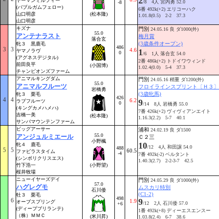
2
ヤーマンミルフィー
/8 4人 宮内勇 52.0
-8
(バブルガムフェロー)
6番 492k(+2) エリコーハク
山口明彦
(松本隆)
1.01.8(0.5) 2-2 37.3
山口明彦
キズナ
門別
24.05.16 良 ダ1000(外)
55.0
アンテナラスト
梅月賞
落合玄
(3歳条件オープン)
牝３ 黒鹿毛
486
3
3
4.6
1
ヤマノラヴ
0
/6 1人 落合玄 54.0
(アグネスデジタル)
2番 486k(+2) トドイワウィンド
前田良平
(小国博)
1.02.4(0.0) 5-4 37.3
チャンピオンズファーム
アニマルキングダム
門別
24.05.16 稍重 ダ1200(外)
55.0
アニマルフルーツ
フロイラインスプリント〔Ｈ３〕
岩橋勇
(3歳牝馬)
牝３ 栗毛
426
4
4
6.2
9
ラブフルーツ
0
/14 8人 岩橋勇 55.0
(キングカメハメハ)
7番 426k(+2) ヴィヴィアンエイト
吉橋一美
(松本隆)
1.16.3(2.2) 5-7 40.1
サンバマウンテンファーム
ビッグアーサー
浦和
24.02.19 良 ダ1500
55.0
アンジュルミエール
Ｃ２三
小野楓
10
牝４ 鹿毛
/12 4人 和田譲 54.0
488
5
5
60.5
ファビラスタイム
-4
7番 492k(-2) ベルタント
(シンボリクリスエス)
1.40.3(2.7) 2-2-3-7 42.5
竹下浩一
(小野望)
桜井牧場
ニューイヤーズデイ
門別
24.05.29 良 ダ1000(外)
57.0
ハグレグモ
ムスカリ特別
石川倭
(C1-2)
牡３ 栗毛
498
6
9
1.9
オーブスプリング
/12 2人 石川倭 57.0
+6
(ディープブリランテ)
1番 492k(+8) ディーエスエンスー
（株）ＭＭＣ
(米川昇)
1.03.8(2.4) 6-7 38.6