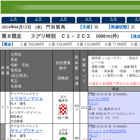
１Ｒ
２Ｒ
３Ｒ
４Ｒ
５Ｒ
６
2024年06月12日 (水) 門 別 競 馬
【天候】
晴
【馬場状態】
良
第８競走
スグリ特別 Ｃ１－２Ｃ２ 1000ｍ(外)
【発
【賞金】
１着 550,000円 ２着 154,000円 ３着 116,000円 ４着 77,000円 ５着 3
父馬名
馬
・競馬場（ＪはＪＲＡ） ・競走日
馬名
単
負担重量
体
・レース名
性齢 毛色
勝
・着数/頭数 ・人気 ・減量/騎手
枠
馬
騎手
重
母馬名
オ
・馬番 ・馬体重 ・増減 ・１着
番
番
(母父馬名)
ッ
・タイム（１着馬との差、１着時は
調教師
増
馬主
ズ
減
※過去５走成績で表示される能力
生産者
前走
ディーマジェスティ
門別
24.05.29 良 ダ1000(外)
55.0
トウヨウノマジョ
ムスカリ特別
亀井洋
(C1-2)
牝４ 鹿毛
452
1
1
2
23.1
トーホークイーン
/12 6人 亀井洋 55.0
-2
(メジロマックイーン)
11番 454k(-6) ディーエスエンスー
岡田孝之
(佐々国)
1.02.1(0.7) 4-2 37.5
大北牧場
タイセイレジェンド
門別
24.05.30 良 ダ1000(外)
△53.0
ヤマノプリティー
ぴっぷ１３０年記念特別
宮内勇
(B2-2)
牝６ 鹿毛
484
2
2
6.5