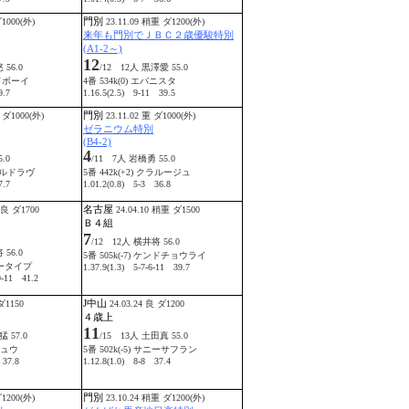
門別
ダ1000(外)
23.11.09 稍重 ダ1200(外)
来年も門別でＪＢＣ２歳優駿特別
(A1-2～)
12
 56.0
/12 12人 黒澤愛 55.0
ッドボーイ
4番 534k(0) エバニスタ
9.7
1.16.5(2.5) 9-11 39.5
門別
 ダ1000(外)
23.11.02 重 ダ1000(外)
ゼラニウム特別
(B4-2)
4
.0
/11 7人 岩橋勇 55.0
ワイルドラヴ
5番 442k(+2) クラルージュ
7.7
1.01.2(0.8) 5-3 36.8
名古屋
不良 ダ1700
24.04.10 稍重 ダ1500
Ｂ４組
7
/12 12人 横井将 56.0
 56.0
5番 505k(-7) ケンドチョウライ
ルビータイプ
1.37.9(1.3) 5-7-6-11 39.7
0-11 41.2
J中山
ダ1150
24.03.24 良 ダ1200
４歳上
11
 57.0
/15 13人 土田真 55.0
カリュウ
5番 502k(-5) サニーサフラン
 37.8
1.12.8(1.0) 8-8 37.4
門別
ダ1200(外)
23.10.24 稍重 ダ1200(外)