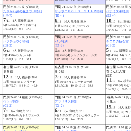
門別
門別
門別
24.05.16 良 ダ1000(外)
24.05.02 良 ダ1000(外)
24.04.18 重 
たきかわ菜の花まつり特別
サッポロＧＯＬＤ ＳＴＡＲ特別
ハナミズキ特別
(B2-2)
(B3～)
(B3～)
7
6
10
/11 8人 高橋悠 56.0
/11 10人 黒澤愛 56.0
/10 8人 高橋悠
5番 526k(-6) グッドボーイ
11番 532k(-2) エリコーハク
10番 534k(0) グ
1.03.3(1.9) 9-8 37.8
1.02.7(2.1) 6-5 37.5
1.04.6(3.7) 7-8 3
門別
門別
門別
24.05.15 良 ダ1200(外)
24.05.01 良 ダ1000(外)
24.04.17 稍重
ハクチョウゲ特別
バラ特別
チロロの巨石賞
(B2-2)
(C1-2)
(C1-2)
6
1
5
/12 7人 阪野学 54.0
/8 3人 阪野学 55.0
/8 3人 阪野学 55
2番 450k(-2) カッパギ
8番 452k(-4) シャノンフォールズ
6番 456k(+14) 
1.15.0(1.3) 2-4 38.1
1.02.0(0.0) 4-2 37.8
1.02.8(1.1) 8-7 3
名古屋
名古屋
名古屋
24.05.17 良 ダ1500
24.05.03 良 ダ1700
24.04.24 
Ｂ５組
Ｂ５組
春にんじん賞
12
7
(B5)
/12 10人 横井将 56.0
/11 10人 横井将 56.0
11
/12 8人 横井将
12番 495k(-9) レアリーゼ
1番 504k(+7) レジーナヌーボ
10番 497k(-8) 
1.39.7(2.7) 8-9-9-10 40.9
1.51.7(2.2) 10-10-10-10 39.3
1.52.9(2.7) 9-11-1
門別
門別
J福島
24.05.14 稍重 ダ1200(外)
24.05.01 良 ダ1200(外)
24.04.14 良 
ウツギ特別
アマリリス特別
４歳上
(C1-2)
(C1-2)
15
/16 16人 永野猛
7
6
/8 6人 宮崎光 57.0
/11 7人 宮崎光 57.0
16番 492k(-10) 
2番 506k(-6) カネミツエース
4番 512k(+20) クラシカルスカラー
1.10.2(1.7) 12-12
1.16.2(1.3) 8-7 39.0
1.16.3(1.3) 4-4 39.9
門別
門別
門別
24.05.15 良 ダ1000(外)
24.04.18 重 ダ1000(外)
23.11.08 重 