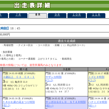
Ｒ
７Ｒ
８Ｒ
９Ｒ
１０Ｒ
１１Ｒ
走時刻】
18：45
8,000円
過去５走成績
 ・馬場状態 ・ナイター区分 ・コース区分 ・距離（（）内は内外コース）
 ・負担重量
馬（１着時は２着馬）
２着馬との差） コーナー通過順 上がり３Ｆタイム ・動画再生
検査の情報については、道営所属馬のみとなります。
前々走
３走前
４
門別
門別
門別
24.05.09 稍重 ダ1000(外)
23.11.02 重 ダ1000(外)
23.10.17 稍重
３歳以上 Ｃ３ Ｃ４－１
サザンカ特別
ミズヒキ特別
3
(C1-2)
(C1-2)
/12 4人 亀井洋 55.0
5
3
/12 6人 阿岸潤 52.0
/12 4人 阿岸潤 5
9番 460k(+26) コリュウカゲミツ
4番 434k(-8) ラヴァグロウ
9番 442k(+2) サ
1.02.2(0.1) 1-1 38.1
1.02.6(1.7) 4-4 37.7
1.02.6(0.5) 2-5 3
門別
門別
門別
24.05.16 良 ダ1000(外)
24.05.02 良 ダ1000(外)
24.04.18 重 
たきかわ菜の花まつり特別
サッポロＧＯＬＤ ＳＴＡＲ特別
ハナミズキ特別
(B2-2)
(B3～)
(B3～)