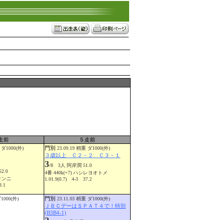
走前
５走前
門別
 ダ1000(外)
23.09.19 稍重 ダ1000(外)
３歳以上 Ｃ２－２ Ｃ３－１
3
/8 3人 阿岸潤 51.0
2.0
4番 440k(+7) ハシレヨオトメ
ヤオンニ
1.01.9(0.7) 4-3 37.2
8.1
門別
ダ1000(外)
23.11.03 稍重 ダ1000(外)
ＪＢＣデーはＳＰＡＴ４で！特別
(B3B4-1)