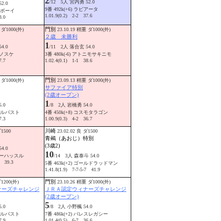
2
/12 5人 宮内勇 52.0
2.0
9番 492k(+6) ラビアータ
ッドボーイ
1.01.9(0.2) 2-2 37.6
8.0
門別
 ダ1000(外)
23.10.19 稍重 ダ1000(外)
２歳 未勝利
1
4.0
/11 2人 落合玄 54.0
ヒデノスケ
3番 480k(-6) アトニモサキニモ
7.7
1.02.4(0.1) 1-1 38.6
門別
 ダ1000(外)
23.09.13 稍重 ダ1000(外)
サファイア特別
(2歳オープン)
1
.0
/8 2人 岩橋勇 54.0
ザイデルバスト
4番 450k(+8) コスモタラゴン
7.3
1.00.9(0.3) 4-2 36.7
川崎
ダ1500
23.02.02 良 ダ1500
青鵐（あおじ）特別
(3歳2)
4.0
10
 スターハッスル
/14 3人 森泰斗 54.0
1 39.3
5番 463k(+2) ゴールドラッドマン
1.41.8(1.9) 7-7-5-7 41.9
門別
ダ1200(外)
23.10.26 稍重 ダ1000(外)
ナーズチャレンジ
ＪＲＡ認定ウィナーズチャレンジ
(2歳オープン)
5
.0
/8 2人 小野楓 54.0
ザイデルバスト
7番 486k(+2) パレスレガシー
7.9
1.01.4(0.5) 6-7 36.6