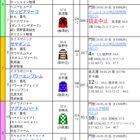
サンシャイン牧場
6
ヘニーヒューズ
門別
24.05.30 良 ダ1000(外)
57.0
サッビアマーゴ
ぴっぷ１３０年記念特別
黒澤愛
(B2-2)
牡６ 栗毛
526
7
競走中止
306.2
カーナヴァル
黒澤愛 56.0
+2
(ダンスインザダーク)
3番 524k(-2) エリコーハク
組）西野畜産組合
(柳澤好)
オリエント牧場
タリスマニック
門別
24.05.30 良 ダ1000(外)
55.0
サヤオンニ
ぴっぷ１３０年記念特別
阪野学
(B2-2)
牝４ 鹿毛
444
8
4
10.7
サワヤカムスメ
/8 2人 阪野学 54.0
-2
(ネオユニヴァース)
8番 446k(-4) エリコーハク
新井誠
(田中正)
1.02.0(0.7) 3-3 37.2
新井牧場
7
イスラボニータ
名古屋
24.05.29 重 ダ1700
57.0
パワーエンブレム
Ｂ４組
宮平鷹
12
牡５ 鹿毛
/12 10人 横井将 56.0
500
9
207.2
パワーオブフェイス
+5
8番 495k(0) カールポメロ
(オジジアン)
1.56.3(6.5) 9-11-12-12 44.0
北原大史
(秋田大)
増本牧場
ダイワメジャー
門別
24.05.28 良 ダ1200(外)
57.0
マグナムハート
カルミア特別
宮崎光
(C1-2)
牡６ 栗毛
514
10
10
85.1
ハートシェイプト
/11 10人 宮崎光 57.0
+2
(ＳｔｏｒｍＣａｔ)
6番 512k(+6) クアトロソバージュ
杉浦和也
(川島雅)
1.17.6(2.1) 3-4 40.7
社台ファーム
8
Ｓｈａｃｋｌｅｆｏｒｄ
門別
24.05.29 良 ダ1000(外)
57.0