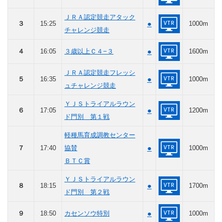
ＪＲＡ認定競走アタック
●
３
15:25
1000m
チャレンジ競走
●
４
16:05
３歳以上Ｃ４−３
1600m
ＪＲＡ認定競走フレッシ
●
５
16:35
1000m
ュチャレンジ競走
ＹＪＳトライアルラウン
●
６
17:05
1200m
ド門別 第１戦
軽種馬育成調教センター
●
７
17:40
協賛
1000m
ＢＴＣ賞
ＹＪＳトライアルラウン
●
８
18:15
1700m
ド門別 第２戦
●
９
18:50
カセンソウ特別
1000m