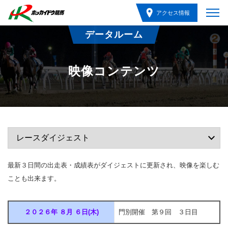
アクセス情報
データルーム
映像コンテンツ
最新３日間の出走表・成績表がダイジェストに更新され、映像を楽しむ
ことも出来ます。
２０２６年 ８月 ６日(木)
門別開催 第９回 ３日目