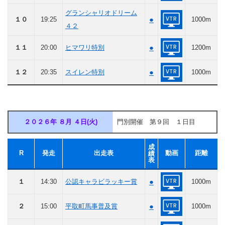
グランシャリオドリーム
●
１０
19:25
1000m
４２
●
１１
20:00
ヒマワリ特別
1200m
●
１２
20:35
スイレン特別
1000m
２０２６年 ８月 ４日(火)
門別開催 第９回 １日目
成
R
発走
出走表
動画
距離
績
表
●
１
14:30
公認キャラビラッキー賞
1000m
●
２
15:00
平取町馬事普及賞
1000m