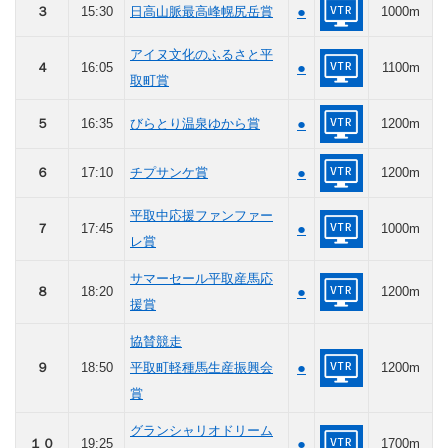
●
３
15:30
日高山脈最高峰幌尻岳賞
1000m
アイヌ文化のふるさと平
●
４
16:05
1100m
取町賞
●
５
16:35
びらとり温泉ゆから賞
1200m
●
６
17:10
チプサンケ賞
1200m
平取中応援ファンファー
●
７
17:45
1000m
レ賞
サマーセール平取産馬応
●
８
18:20
1200m
援賞
協賛競走
●
９
18:50
平取町軽種馬生産振興会
1200m
賞
グランシャリオドリーム
●
１０
19:25
1700m