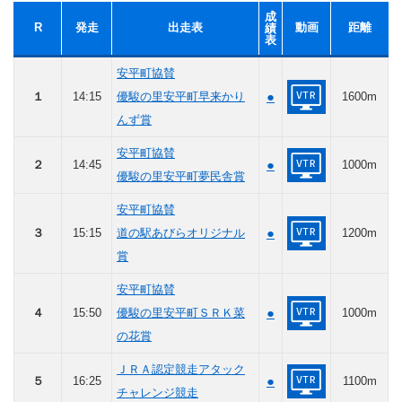
成
R
発走
出走表
動画
距離
績
表
安平町協賛
●
１
14:15
優駿の里安平町早来かり
1600m
んず賞
安平町協賛
●
２
14:45
1000m
優駿の里安平町夢民舎賞
安平町協賛
●
３
15:15
道の駅あびらオリジナル
1200m
賞
安平町協賛
●
４
15:50
優駿の里安平町ＳＲＫ菜
1000m
の花賞
ＪＲＡ認定競走アタック
●
５
16:25
1100m
チャレンジ競走