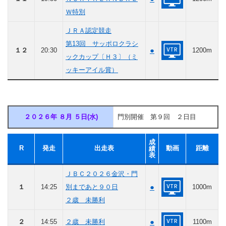
Ｗ特別
ＪＲＡ認定競走
第13回 サッポロクラシ
●
１２
20:30
1200m
ックカップ〔Ｈ３〕（ミ
ッキーアイル賞）
２０２６年 ８月 ５日(水)
門別開催 第９回 ２日目
成
R
発走
出走表
動画
距離
績
表
ＪＢＣ２０２６金沢・門
●
１
14:25
別まであと９０日
1000m
２歳 未勝利
●
２
14:55
２歳 未勝利
1100m