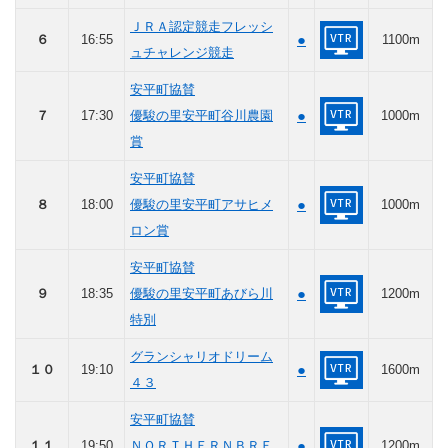
ＪＲＡ認定競走フレッシ
●
６
16:55
1100m
ュチャレンジ競走
安平町協賛
●
７
17:30
優駿の里安平町谷川農園
1000m
賞
安平町協賛
●
８
18:00
優駿の里安平町アサヒメ
1000m
ロン賞
安平町協賛
●
９
18:35
優駿の里安平町あびら川
1200m
特別
グランシャリオドリーム
●
１０
19:10
1600m
４３
安平町協賛
●
１１
19:50
ＮＯＲＴＨＥＲＮＢＲＥ
1200m