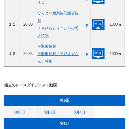
４１
びらとり農業協同組合協
賛
●
１１
20:00
1000m
ＪＡびらとりニシパの恋
人特別
平取町協賛
●
１２
20:35
平取町長杯「平取すずら
1000m
ん」特別
過去のレースダイジェスト動画
第9回
8月6日
8月5日
8月4日
第8回