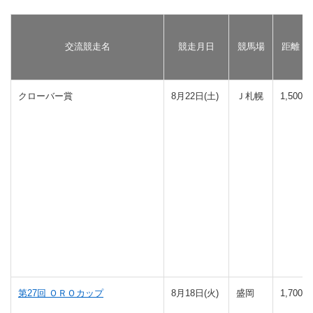
交流競走名
競走月日
競馬場
距離（
クローバー賞
8月22日(土)
Ｊ札幌
1,500(芝
第27回 ＯＲＯカップ
8月18日(火)
盛岡
1,700(芝