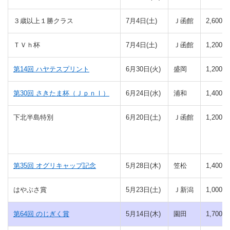
３歳以上１勝クラス
7月4日(土)
Ｊ函館
2,600(芝
ＴＶｈ杯
7月4日(土)
Ｊ函館
1,200(芝
第14回 ハヤテスプリント
6月30日(火)
盛岡
1,200(ダ
第30回 さきたま杯（ＪｐｎⅠ）
6月24日(水)
浦和
1,400(ダ
下北半島特別
6月20日(土)
Ｊ函館
1,200(芝
第35回 オグリキャップ記念
5月28日(木)
笠松
1,400(ダ
はやぶさ賞
5月23日(土)
Ｊ新潟
1,000(芝
第64回 のじぎく賞
5月14日(木)
園田
1,700(ダ