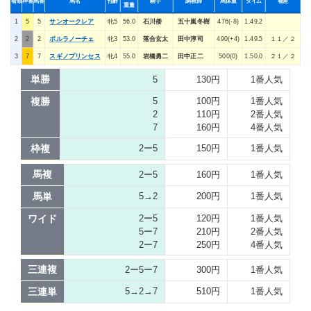
着順
枠番
馬番
馬名
性齢
騎手
調教師
馬体重
タイム
着差
重量
1
5
5
サンオークレア
牝5
56.0
石川倭
五十嵐冬樹
476(-8)
1.49.2
2
2
2
ポルラノーチェ
牝3
53.0
落合玄太
田中淳司
490(+4)
1.49.5
１１／２
3
7
7
スギノプリンセス
牝4
55.0
岩橋勇二
田中正二
500(0)
1.50.0
２１／２
単勝
5
130円
1番人気
複勝
5
100円
1番人気
2
110円
2番人気
7
160円
4番人気
枠複
2ー5
150円
1番人気
馬複
2ー5
160円
1番人気
馬単
5→2
200円
1番人気
ワイド
2ー5
120円
1番人気
5ー7
210円
2番人気
2ー7
250円
4番人気
三連複
2ー5ー7
300円
1番人気
三連単
5→2→7
510円
1番人気