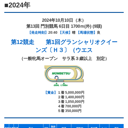
■2024年
2024年10月10日（木）
第13回 門別競馬 6日目 1700ｍ(外) (9頭)
【発走時刻】
20:40
【天候】
晴
【馬場状態】
良
第12競走 第1回グランシャリオクイー
ンズ〔Ｈ３〕（ウエス
（一般牝馬オープン サラ系３歳以上 別定）
【賞金】
１着 5,000,000円
２着 1,400,000円
３着 1,050,000円
４着 700,000円
５着 350,000円
負担