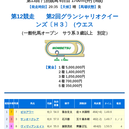
第13回 門別競馬 6日目 1700ｍ(外) (9頭)
【発走時刻】
20:35
【天候】
晴
【馬場状態】
良
第12競走 第2回グランシャリオクイー
ンズ〔Ｈ３〕（ウエス
（一般牝馬オープン サラ系３歳以上 別定）
【賞金】
１着 5,000,000円
２着 1,400,000円
３着 1,050,000円
４着 700,000円
５着 350,000円
負担
着順
枠番
馬番
馬名
性齢
騎手
調教師
馬体重
タイム
着差
重量
1
7
7
ゼロアワー
牝3
54.0
落合玄太
佐々木国明
464(+4)
1.49.6
2
3
3
サンオークレア
牝6
57.0
石川倭
五十嵐冬樹
462(-2)
1.49.7
１／２
3
8
8
ヴィヴィアンエイト
牝4
55.0
服部茂史
齊藤正弘
484(0)
1.50.5
４