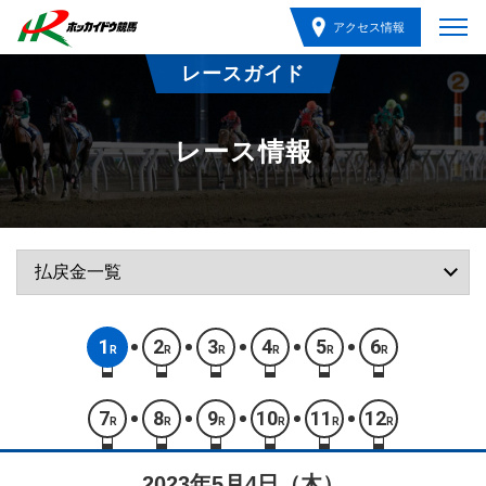
アクセス情報
レースガイド
レース情報
1
2
3
4
5
6
R
R
R
R
R
R
7
8
9
10
11
12
R
R
R
R
R
R
2023年5月4日（木）