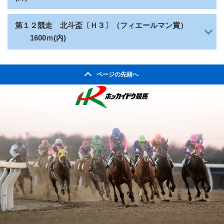
北斗盃〔Ｈ３〕（フィエールマン賞）
第１２競走
1600ｍ(内)
ページの先頭へ