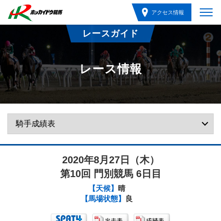
アクセス情報
レースガイド
レース情報
2020年8月27日（木）
第10回 門別競馬 6日目
【天候】
晴
【馬場状態】
良