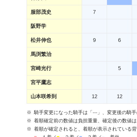
服部茂史
7
阪野学
松井伸也
9
6
馬渕繁治
宮崎光行
5
宮平鷹志
山本咲希到
12
12
騎手変更になった騎手は「
---
」、変更後の騎手
着順確定前の数値は負担重量、確定後の数値は
着順が確定されると、着順が表示されている背