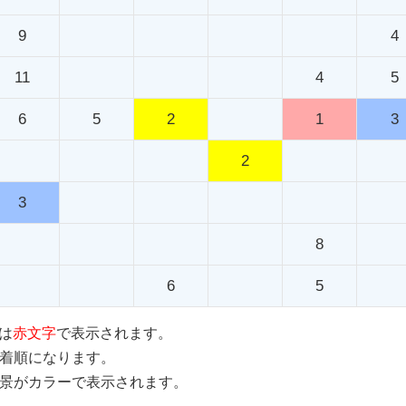
9
4
11
4
5
6
5
2
1
3
2
3
8
6
5
は
赤文字
で表示されます。
着順になります。
景がカラーで表示されます。