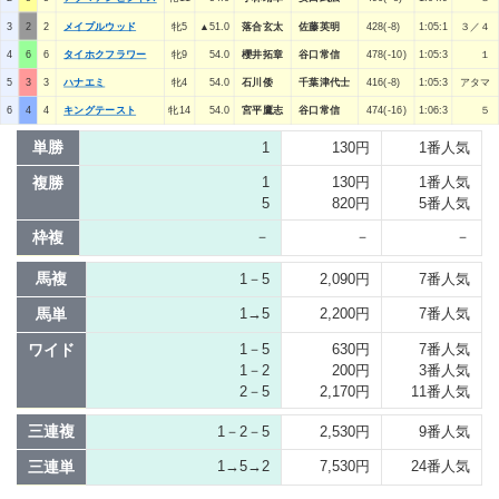
3
2
2
メイプルウッド
牝5
▲51.0
落合玄太
佐藤英明
428(-8)
1:05:1
３／４
4
6
6
タイホクフラワー
牝9
54.0
櫻井拓章
谷口常信
478(-10)
1:05:3
１
5
3
3
ハナエミ
牝4
54.0
石川倭
千葉津代士
416(-8)
1:05:3
アタマ
6
4
4
キングテースト
牝14
54.0
宮平鷹志
谷口常信
474(-16)
1:06:3
５
単勝
1
130円
1番人気
複勝
1
130円
1番人気
5
820円
5番人気
枠複
－
－
－
馬複
1－5
2,090円
7番人気
馬単
1→5
2,200円
7番人気
ワイド
1－5
630円
7番人気
1－2
200円
3番人気
2－5
2,170円
11番人気
三連複
1－2－5
2,530円
9番人気
三連単
1→5→2
7,530円
24番人気