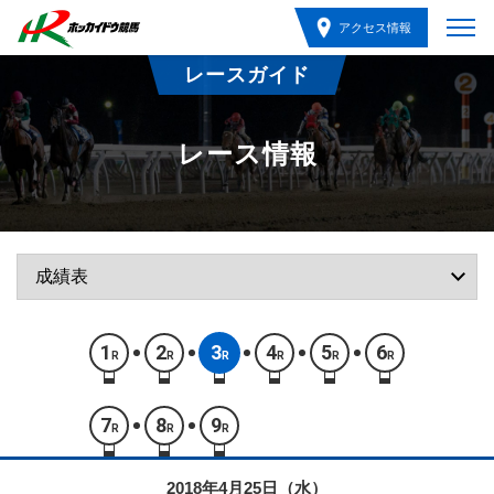
アクセス情報
レースガイド
レース情報
1
2
3
4
5
6
R
R
R
R
R
R
7
8
9
R
R
R
2018年4月25日（水）