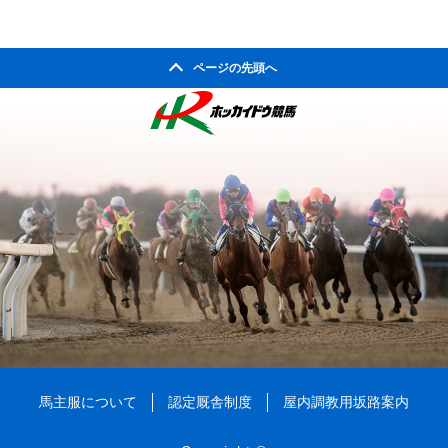
ページの先頭へ
馬主服について
認定厩舎制度
屋内調教用坂路案内