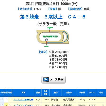
第1回 門別競馬 4日目 1000ｍ(外)
【発走時刻】
17:20
【天候】
雨
【馬場状態】
稍重
第３競走
３歳以上 Ｃ４－６
（サラ系一般 定量）
【賞金】
１着 250,000円
２着 50,000円
３着 38,000円
４着 25,000円
５着 12,000円
負担
着順
枠番
馬番
馬名
性齢
騎手
調教師
馬体重
タイム
着差
重量
1
1
1
スマイルフォーミー
牝4
54.0
阿部龍
佐久間雅貴
558(-6)
1:03:3
2
5
5
アヅマアンビシャス
牝11
54.0
小林靖幸
安田武広
496(+8)
1:04:9
８