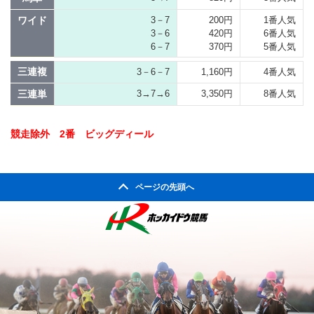
ワイド
3－7
200円
1番人気
3－6
420円
6番人気
6－7
370円
5番人気
三連複
3－6－7
1,160円
4番人気
三連単
3→7→6
3,350円
8番人気
競走除外 2番 ビッグディール
ページの先頭へ