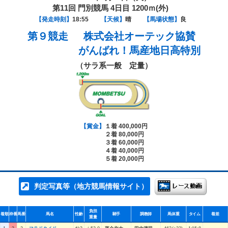
第11回 門別競馬 4日目 1200ｍ(外)
【発走時刻】
18:55
【天候】
晴
【馬場状態】
良
第９競走
株式会社オーテック協賛
がんばれ！馬産地日高特別
（サラ系一般 定量）
【賞金】
１着 400,000円
２着 80,000円
３着 60,000円
４着 40,000円
５着 20,000円
判定写真等（地方競馬情報サイト）
負担
着順
枠番
馬番
馬名
性齢
騎手
調教師
馬体重
タイム
着差
重量