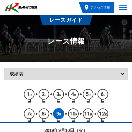
アクセス情報
レースガイド
レース情報
1
2
3
4
5
6
R
R
R
R
R
R
7
8
9
10
11
12
R
R
R
R
R
R
2019年9月10日（火）