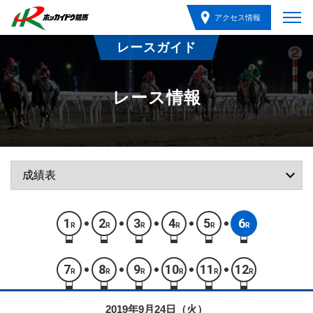
アクセス情報
レースガイド
レース情報
1
2
3
4
5
6
R
R
R
R
R
R
7
8
9
10
11
12
R
R
R
R
R
R
2019年9月24日（火）