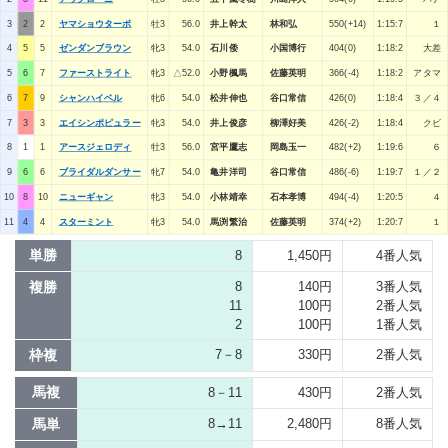
3
2
2
ヤマショウターボ
牡3
56.0
井上幹太
林和弘
550(+14)
1:15:7
１
4
5
5
ゼンダンブラウン
牝3
54.0
石川倭
小国博行
404(0)
1:18:2
大差
5
6
7
ファーストライト
牝3
△52.0
小野楓馬
佐藤英明
366(-4)
1:18:2
アタマ
6
7
9
シャンハイベル
牝6
54.0
松井伸也
谷口常信
426(0)
1:18:4
３／４
7
3
3
エイシンポピュラー
牝3
54.0
井上俊彦
柳澤好美
426(-2)
1:18:4
クビ
8
1
1
アースジェロディ
牡3
56.0
宮平鷹志
岡島玉一
482(+2)
1:19:6
６
9
6
6
ブライダルダンサー
牝7
54.0
亀井洋司
谷口常信
486(-6)
1:19:7
１／２
10
8
10
ニューギャン
牝3
54.0
小林靖幸
石本孝博
494(-4)
1:20:5
４
11
4
4
スターミント
牝3
54.0
馬渕繁治
佐藤英明
374(+2)
1:20:7
１
単勝
8
1,450円
4番人気
複勝
8
140円
3番人気
11
100円
2番人気
2
100円
1番人気
枠複
7－8
330円
2番人気
馬複
8－11
430円
2番人気
馬単
8→11
2,480円
8番人気