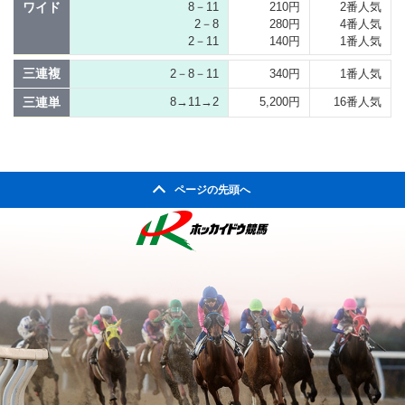
ワイド
8－11
210円
2番人気
2－8
280円
4番人気
2－11
140円
1番人気
三連複
2－8－11
340円
1番人気
三連単
8→11→2
5,200円
16番人気
ページの先頭へ