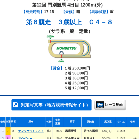
第12回 門別競馬 4日目 1200ｍ(外)
【発走時刻】
17:15
【天候】
晴
【馬場状態】
重
第６競走
３歳以上 Ｃ４－８
（サラ系一般 定量）
【賞金】
１着 250,000円
２着 50,000円
３着 38,000円
４着 25,000円
５着 12,000円
判定写真等（地方競馬情報サイト）
負担
着順
枠番
馬番
馬名
性齢
騎手
調教師
馬体重
タイム
着差
重量
1
7
8
ナンタケットミスト
牝3
54.0
黒澤愛斗
佐々木国明
464(-4)
1:15:5
2
8
11
アウグローニ
牡3
56.0
五十嵐冬樹
川島洋人
504(0)
1:15:5
ハナ