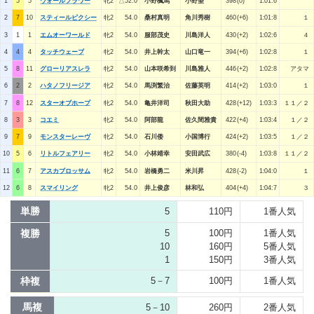
1
5
5
ウォールフラワー
牝2
△52.0
小野楓馬
小野望
398(0)
1:01:6
2
7
10
スティールピクシー
牝2
54.0
桑村真明
角川秀樹
460(+6)
1:01:8
１
3
1
1
エムオーワールド
牝2
54.0
服部茂史
川島洋人
430(+2)
1:02:6
４
4
4
4
タッチウェーブ
牝2
54.0
井上幹太
山口竜一
394(+6)
1:02:8
１
5
8
11
グローリアスレラ
牝2
54.0
山本咲希到
川島雅人
446(+2)
1:02:8
アタマ
6
2
2
ハタノフリージア
牝2
54.0
馬渕繁治
佐藤英明
414(+2)
1:03:0
１
7
8
12
スターオブホープ
牝2
54.0
亀井洋司
秋田大助
428(+12)
1:03:3
１１／２
8
3
3
コエミ
牝2
54.0
阿部龍
佐久間雅貴
422(+4)
1:03:4
１／２
9
7
9
モンスターレーヴ
牝2
54.0
石川倭
小国博行
424(+2)
1:03:5
１／２
10
5
6
リトルフェアリー
牝2
54.0
小林靖幸
安田武広
380(-4)
1:03:8
１１／２
11
6
7
アスカブロッサム
牝2
54.0
岩橋勇二
米川昇
428(-2)
1:04:0
１
12
6
8
スマイリング
牝2
54.0
井上俊彦
林和弘
404(+4)
1:04:7
３
単勝
5
110円
1番人気
複勝
5
100円
1番人気
10
160円
5番人気
1
150円
3番人気
枠複
5－7
100円
1番人気
馬複
5－10
260円
2番人気