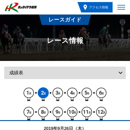
アクセス情報
レースガイド
レース情報
1
2
3
4
5
6
R
R
R
R
R
R
7
8
9
10
11
12
R
R
R
R
R
R
2019年9月26日（木）