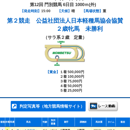
第12回 門別競馬 6日目 1000ｍ(外)
【発走時刻】
15:00
【天候】
晴
【馬場状態】
重
第２競走
公益社団法人日本軽種馬協会協賛
２歳牝馬 未勝利
（サラ系２歳 定量）
【賞金】
１着 500,000円
２着 100,000円
３着 75,000円
４着 50,000円
５着 25,000円
判定写真等（地方競馬情報サイト）
負担
着順
枠番
馬番
馬名
性齢
騎手
調教師
馬体重
タイム
着差
重量