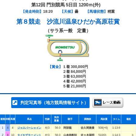
第12回 門別競馬 5日目 1200ｍ(外)
【発走時刻】
18:20
【天候】
曇
【馬場状態】
稍重
第８競走
沙流川温泉ひだか高原荘賞
（サラ系一般 定量）
【賞金】
１着 300,000円
２着 84,000円
３着 63,000円
４着 42,000円
５着 21,000円
判定写真等（地方競馬情報サイト）
負担
着順
枠番
馬番
馬名
性齢
騎手
調教師
馬体重
タイム
着差
重量
1
4
4
ジャスパーシャイン
牡3
56.0
阿部龍
佐久間雅貴
508(+6)
1:13:6
2
8
10
タイキザモーメント
牡3
56.0
山本咲希到
佐々木国明
510(0)
1:14:3
３