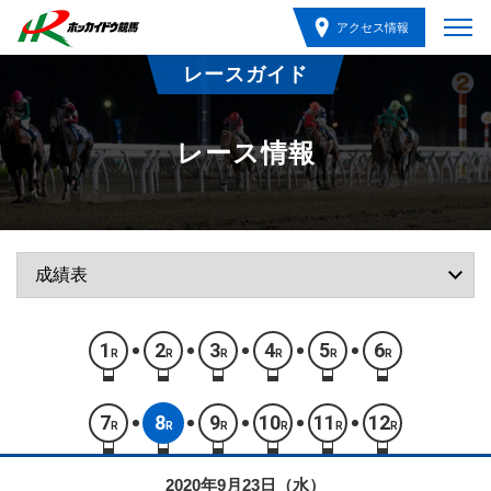
アクセス情報
レースガイド
レース情報
1
2
3
4
5
6
R
R
R
R
R
R
7
8
9
10
11
12
R
R
R
R
R
R
2020年9月23日（水）