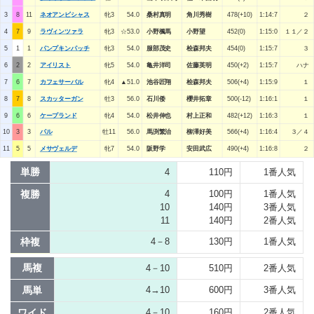
3
8
11
ネオアンビシャス
牝3
54.0
桑村真明
角川秀樹
478(+10)
1:14:7
２
4
7
9
ラヴィンツァラ
牝3
☆53.0
小野楓馬
小野望
452(0)
1:15:0
１１／２
5
1
1
パンプキンパッチ
牝3
54.0
服部茂史
桧森邦夫
454(0)
1:15:7
３
6
2
2
アイリスト
牝5
54.0
亀井洋司
佐藤英明
450(+2)
1:15:7
ハナ
7
6
7
カフェサーバル
牝4
▲51.0
池谷匠翔
桧森邦夫
506(+4)
1:15:9
１
8
7
8
スカッターガン
牡3
56.0
石川倭
櫻井拓章
500(-12)
1:16:1
１
9
6
6
ケープランド
牝4
54.0
松井伸也
村上正和
482(+12)
1:16:3
１
10
3
3
パル
牡11
56.0
馬渕繁治
柳澤好美
566(+4)
1:16:4
３／４
11
5
5
メサヴェルデ
牝7
54.0
阪野学
安田武広
490(+4)
1:16:8
２
単勝
4
110円
1番人気
複勝
4
100円
1番人気
10
140円
3番人気
11
140円
2番人気
枠複
4－8
130円
1番人気
馬複
4－10
510円
2番人気
馬単
4→10
600円
3番人気
ワイド
4－10
160円
2番人気