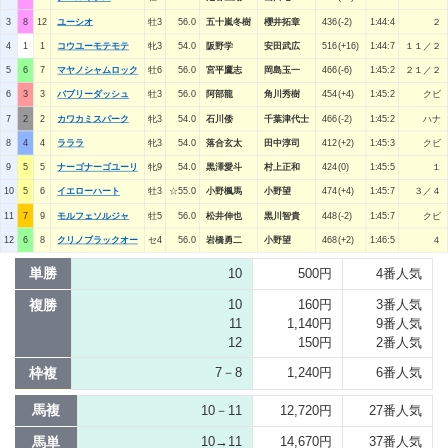
3
8
12
ユーシオ
牡3
56.0
五十嵐冬樹
櫻井拓章
436(-2)
1:44:4
２
4
1
1
コウユーモテモテ
牝3
54.0
阪野学
安田武広
516(+16)
1:44:7
１１／２
5
6
7
マヤノシャムロック
牡6
56.0
宮平鷹志
岡島玉一
466(-6)
1:45:2
２１／２
6
3
3
バブリーダッシュ
牡3
56.0
阿部龍
角川秀樹
454(+4)
1:45:2
クビ
7
2
2
カワカミスパーク
牝3
54.0
石川倭
千葉津代士
466(-2)
1:45:2
ハナ
8
4
4
ラララ
牝3
54.0
落合玄太
田中淳司
412(+2)
1:45:3
クビ
9
5
5
ナーゴナーゴユーリ
牝9
54.0
黒澤愛斗
村上正和
424(0)
1:45:5
１
10
5
6
イエローハート
牡3
☆55.0
小野楓馬
小野望
474(+4)
1:45:7
３／４
11
7
9
モルフェソルジャ
牡5
56.0
松井伸也
黒川智貴
448(-2)
1:45:7
クビ
12
6
8
クリノブラックオー
セ4
56.0
岩橋勇二
小野望
468(+2)
1:46:5
４
単勝
10
500円
4番人気
複勝
10
160円
3番人気
11
1,140円
9番人気
12
150円
2番人気
枠複
7－8
1,240円
6番人気
馬複
10－11
12,720円
27番人気
馬単
10→11
14,670円
37番人気