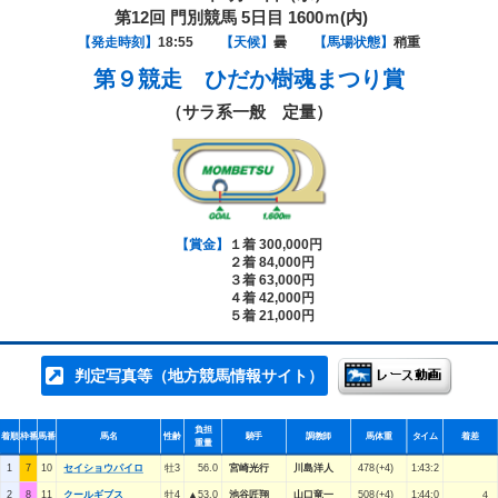
第12回 門別競馬 5日目 1600ｍ(内)
【発走時刻】
18:55
【天候】
曇
【馬場状態】
稍重
第９競走
ひだか樹魂まつり賞
（サラ系一般 定量）
【賞金】
１着 300,000円
２着 84,000円
３着 63,000円
４着 42,000円
５着 21,000円
判定写真等（地方競馬情報サイト）
負担
着順
枠番
馬番
馬名
性齢
騎手
調教師
馬体重
タイム
着差
重量
1
7
10
セイショウパイロ
牡3
56.0
宮崎光行
川島洋人
478(+4)
1:43:2
2
8
11
クールギブス
牡4
▲53.0
池谷匠翔
山口竜一
508(+4)
1:44:0
４