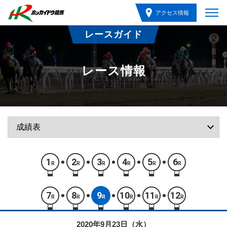
アクセス情報
レースガイド
レース情報
1
2
3
4
5
6
R
R
R
R
R
R
7
8
9
10
11
12
R
R
R
R
R
R
2020年9月23日（水）