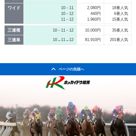
ワイド
10－11
2,080円
18番人気
10－12
440円
6番人気
11－12
1,960円
15番人気
三連複
10－11－12
10,000円
35番人気
三連単
10→11→12
81,910円
201番人気
ページの先頭へ