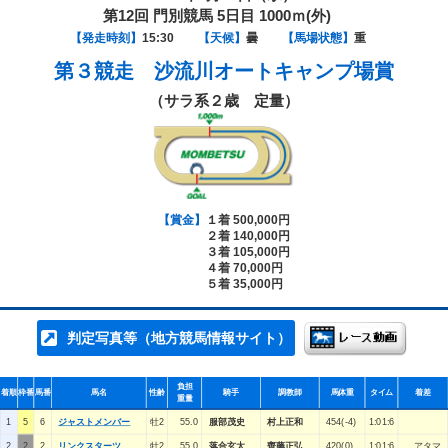
第12回 門別競馬 5日目 1000ｍ(外)
【発走時刻】
15:30
【天候】
曇
【馬場状態】
重
第３競走
沙流川オートキャンプ場賞
（サラ系２歳 定量）
【賞金】
１着 500,000円
２着 140,000円
３着 105,000円
４着 70,000円
５着 35,000円
判定写真等（地方競馬情報サイト）
負担
着順
枠番
馬番
馬名
性齢
騎手
調教師
馬体重
タイム
着差
重量
1
5
6
ジャストメンバー
牡2
55.0
服部茂史
村上正和
454(-4)
1:01:6
2
2
2
リンクスターツ
牡2
55.0
落合玄太
齊藤正弘
420(0)
1:01:6
アタマ