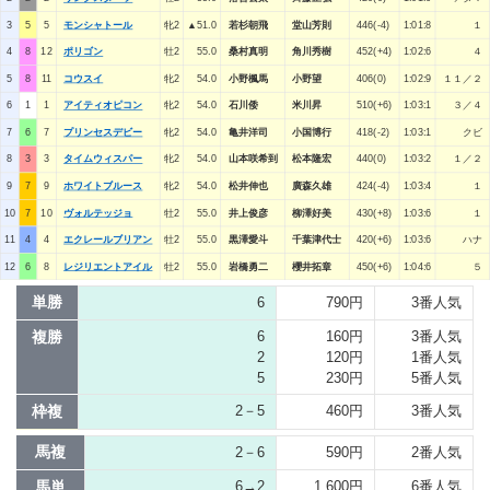
3
5
5
モンシャトール
牝2
▲51.0
若杉朝飛
堂山芳則
446(-4)
1:01:8
１
4
8
12
ポリゴン
牡2
55.0
桑村真明
角川秀樹
452(+4)
1:02:6
４
5
8
11
コウスイ
牝2
54.0
小野楓馬
小野望
406(0)
1:02:9
１１／２
6
1
1
アイティオピコン
牝2
54.0
石川倭
米川昇
510(+6)
1:03:1
３／４
7
6
7
プリンセスデビー
牝2
54.0
亀井洋司
小国博行
418(-2)
1:03:1
クビ
8
3
3
タイムウィスパー
牝2
54.0
山本咲希到
松本隆宏
440(0)
1:03:2
１／２
9
7
9
ホワイトブルース
牝2
54.0
松井伸也
廣森久雄
424(-4)
1:03:4
１
10
7
10
ヴォルテッジョ
牡2
55.0
井上俊彦
柳澤好美
430(+8)
1:03:6
１
11
4
4
エクレールブリアン
牡2
55.0
黒澤愛斗
千葉津代士
420(+6)
1:03:6
ハナ
12
6
8
レジリエントアイル
牡2
55.0
岩橋勇二
櫻井拓章
450(+6)
1:04:6
５
単勝
6
790円
3番人気
複勝
6
160円
3番人気
2
120円
1番人気
5
230円
5番人気
枠複
2－5
460円
3番人気
馬複
2－6
590円
2番人気
馬単
6→2
1,600円
6番人気