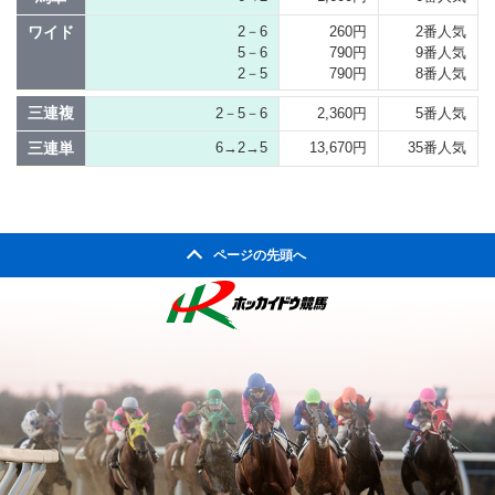
ワイド
2－6
260円
2番人気
5－6
790円
9番人気
2－5
790円
8番人気
三連複
2－5－6
2,360円
5番人気
三連単
6→2→5
13,670円
35番人気
ページの先頭へ