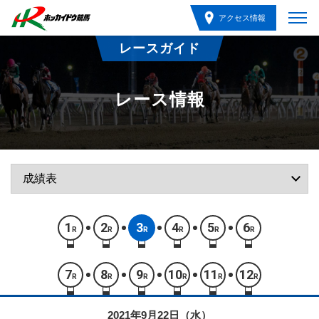
アクセス情報
レースガイド
レース情報
1
2
3
4
5
6
R
R
R
R
R
R
7
8
9
10
11
12
R
R
R
R
R
R
2021年9月22日（水）