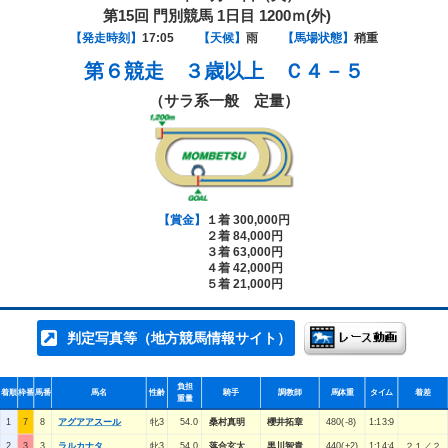
第15回 門別競馬 1日目 1200ｍ(外)
【発走時刻】
17:05
【天候】
雨
【馬場状態】
稍重
第６競走
３歳以上 Ｃ４－５
（サラ系一般 定量）
【賞金】
１着 300,000円
２着 84,000円
３着 63,000円
４着 42,000円
５着 21,000円
判定写真等（地方競馬情報サイト）
負担
着順
枠番
馬番
馬名
性齢
騎手
調教師
馬体重
タイム
着差
重量
1
7
8
アグアアスール
牝3
54.0
桑村真明
櫻井拓章
480(-8)
1:13:9
2
3
3
ラルカナタ
牝3
54.0
落合玄太
黒川智貴
440(+2)
1:14:4
２１／２