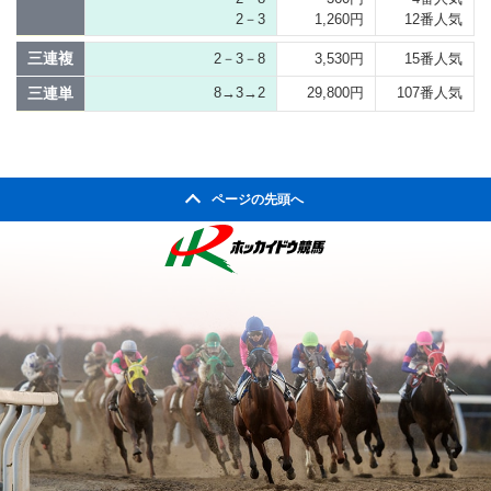
2－3
1,260円
12番人気
三連複
2－3－8
3,530円
15番人気
三連単
8→3→2
29,800円
107番人気
ページの先頭へ