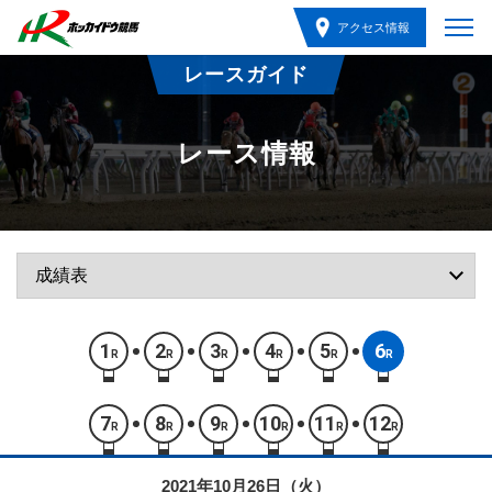
アクセス情報
レースガイド
レース情報
1
2
3
4
5
6
R
R
R
R
R
R
7
8
9
10
11
12
R
R
R
R
R
R
2021年10月26日（火）