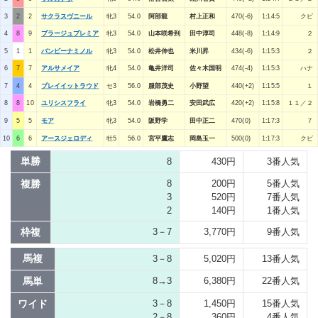
3
2
2
サクラスヴニール
牝3
54.0
阿部龍
村上正和
470(-6)
1:14:5
クビ
4
8
9
プラージュプレミア
牝3
54.0
山本咲希到
田中淳司
448(-8)
1:14:9
２
5
1
1
バンビーナミノル
牝3
54.0
松井伸也
米川昇
434(-6)
1:15:3
２
6
7
7
アルサメイア
牝4
54.0
亀井洋司
佐々木国明
474(-4)
1:15:3
ハナ
7
4
4
プレイイットラウド
セ3
56.0
服部茂史
小野望
440(+2)
1:15:5
１
8
8
10
ユリシスフライ
牝3
54.0
岩橋勇二
安田武広
420(+2)
1:15:8
１１／２
9
5
5
モア
牝3
54.0
阪野学
田中正二
470(0)
1:17:3
７
10
6
6
アースジェロディ
牡5
56.0
宮平鷹志
岡島玉一
500(0)
1:17:3
クビ
単勝
8
430円
3番人気
複勝
8
200円
5番人気
3
520円
7番人気
2
140円
1番人気
枠複
3－7
3,770円
9番人気
馬複
3－8
5,020円
13番人気
馬単
8→3
6,380円
22番人気
ワイド
3－8
1,450円
15番人気
2－8
360円
4番人気