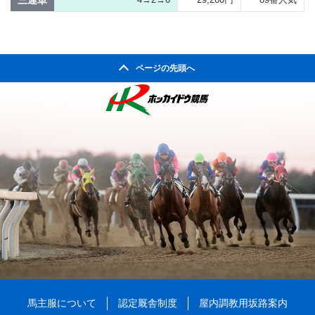
三連単
ページの先頭へ
馬主服について
認定厩舎制度
屋内調教用坂路案内