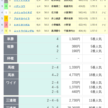
2
2
2
ケイアイマヌカ
牡4
56.0
松井伸也
安田武広
480(+20)
1:54:6
３／４
3
6
6
ハテンコウ
セ4
56.0
岩橋勇二
桧森邦夫
424(0)
1:55:3
３
4
1
1
メイショウイチズ
牡4
56.0
石川倭
小国博行
542(+6)
1:55:3
クビ
5
7
7
アルマロベイラ
牝4
54.0
井上俊彦
櫻井拓章
502(+26)
1:55:5
１
6
3
3
ヒカリネツガル
牝4
54.0
小野楓馬
小野望
422(+6)
1:55:6
クビ
7
5
5
ニットウイロンデル
牝5
54.0
黒澤愛斗
千葉津代士
404(-6)
1:57:0
７
単勝
4
1,560円
5番人気
複勝
4
380円
5番人気
2
190円
2番人気
枠複
－
－
－
馬複
2－4
1,330円
5番人気
馬単
4→2
4,770円
18番人気
ワイド
2－4
370円
5番人気
4－6
1,370円
13番人気
2－6
440円
6番人気
三連複
2－4－6
2,730円
11番人気
4→2→6
29,260円
89番人気