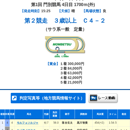
第1回 門別競馬 4日目 1700ｍ(外)
【発走時刻】
15:25
【天候】
晴
【馬場状態】
良
第２競走
３歳以上 Ｃ４－２
（サラ系一般 定量）
【賞金】
１着 300,000円
２着 84,000円
３着 63,000円
４着 42,000円
５着 21,000円
判定写真等（地方競馬情報サイト）
負担
着順
枠番
馬番
馬名
性齢
騎手
調教師
馬体重
タイム
着差
重量
1
4
4
モルフェソルジャ
牡7
56.0
落合玄太
黒川智貴
454(+2)
1:54:5