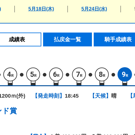
)
5月18日(木)
5月24日(水)
成績表
払戻金一覧
騎手成績表
4
5
6
7
8
9
R
R
R
R
R
R
1200ｍ(外)
【発走時刻】
18:45
【天候】
晴
【
ンド賞