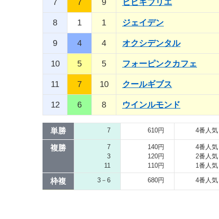
7
7
9
ヒビキブリエ
8
1
1
ジェイデン
9
4
4
オクシデンタル
10
5
5
フォーピンクカフェ
11
7
10
クールギブス
12
6
8
ウインルモンド
単勝
7
610円
4番人気
7
140円
4番人気
複勝
3
120円
2番人気
11
110円
1番人気
3－6
680円
4番人気
枠複