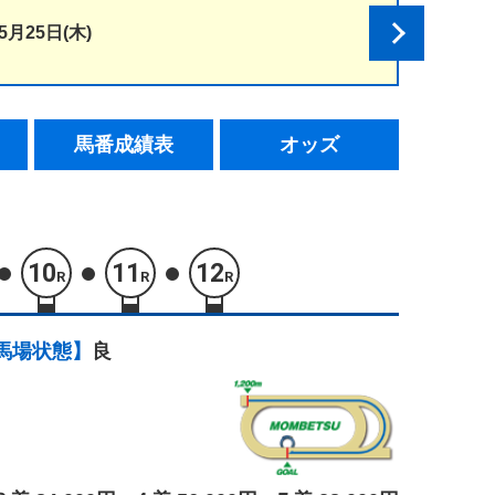
5月25日(木)
馬番成績表
オッズ
10
11
12
R
R
R
馬場状態】
良