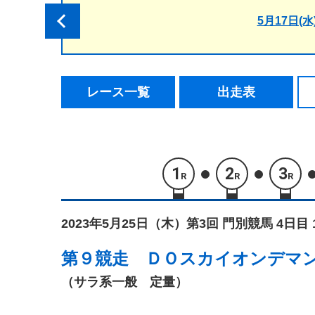
5月17日(水
レース一覧
出走表
1
2
3
R
R
R
2023年5月25日（木）
第3回 門別競馬 4日目 
第９競走
ＤＯスカイオンデマ
（サラ系一般 定量）