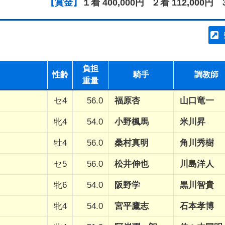
【賞金】
１着 400,000円
２着 112,000円
負担
性齢
騎手
調教師
重量
セ4
56.0
福原杏
山口竜一
牝4
54.0
小野楓馬
米川昇
牡4
56.0
桑村真明
角川秀樹
セ5
56.0
松井伸也
川島洋人
牝6
54.0
阪野学
黒川智貴
牝4
54.0
宮平鷹志
石本孝博