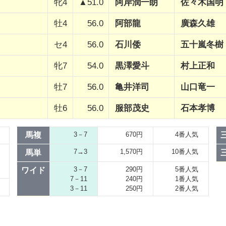
牝4
▲51.0
阿岸潤一朗
佐々木国明
牡4
56.0
阿部龍
廣森久雄
セ4
56.0
石川倭
五十嵐冬樹
牝7
54.0
黒澤愛斗
村上正和
牡7
56.0
亀井洋司
山口竜一
牡6
56.0
服部茂史
石本孝博
馬複
3－7
670円
4番人気
7→3
1,570円
10番人気
馬単
3－7
290円
5番人気
ワイド
7－11
240円
1番人気
3－11
250円
2番人気