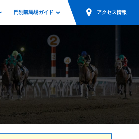
門別競馬場ガイド
アクセス情報
情報
票案内
ファンルーム
アクセス情報
電話・インターネット投票
競馬用語集
お車でのご来場
別表ダウンロード
場外発売所
無料送迎バスでのご来場
ギスカン
実況・テレホンサービス
公共の交通機関でのご来場
カレンダー
発売・払戻
ドカフェ
競走体系図
リオンシリーズ競走
発売情報(PDF)
の発売情報