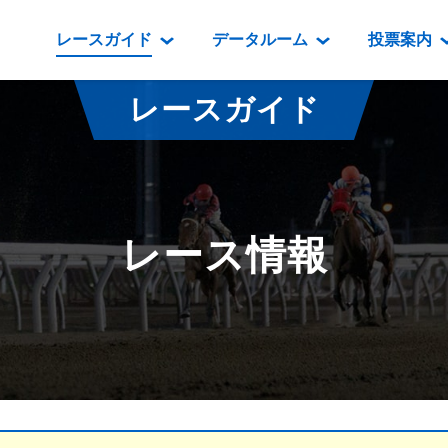
レースガイド
データルーム
投票案内
データルーム
レース情報
映像コンテンツ
門別競馬場情報
過去開催
投
レースガイド
騎手・調教師紹介
レース一覧
重賞競走VTR
門別競馬場グルメ
番組・級
騎手・調教師成績
出走表
重賞競走参考VTR
とねっこジン
開催日程
能力検査成績
成績表
レースダイジェスト
いずみ食堂
開催
レース情報
坂路調教映像
払戻金一覧
新馬ダイジェスト
ルンビニフー
重賞
遠征馬情報
騎手成績表
勝馬屋
スタ
馬主服紹介
馬番成績表
発売情報
番組編成要領
オッズ
道内の
道外