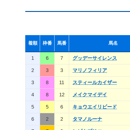
着順
枠番
馬番
馬名
1
6
7
グッデーサイレンス
2
3
3
マリノフィリア
3
8
11
スティールカイザー
4
8
12
メイクマイデイ
5
5
6
キョウエイリビード
6
2
2
タマノルーナ