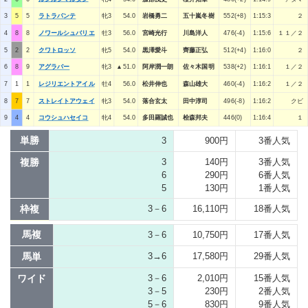
3
5
5
ラトラパンテ
牝3
54.0
岩橋勇二
五十嵐冬樹
552(+8)
1:15:3
２
4
8
8
ノワールシュバリエ
牡3
56.0
宮崎光行
川島洋人
476(-4)
1:15:6
１１／２
5
2
2
クワトロッソ
牝5
54.0
黒澤愛斗
齊藤正弘
512(+4)
1:16:0
２
6
8
9
アグラバー
牝3
▲51.0
阿岸潤一朗
佐々木国明
538(+2)
1:16:1
１／２
7
1
1
レジリエントアイル
牡4
56.0
松井伸也
森山雄大
460(-4)
1:16:2
１／２
8
7
7
ストレイトアウェイ
牝3
54.0
落合玄太
田中淳司
496(-8)
1:16:2
クビ
9
4
4
コウシュハセイコ
牝4
54.0
多田羅誠也
桧森邦夫
446(0)
1:16:4
１
単勝
3
900円
3番人気
複勝
3
140円
3番人気
6
290円
6番人気
5
130円
1番人気
枠複
3－6
16,110円
18番人気
馬複
3－6
10,750円
17番人気
馬単
3→6
17,580円
29番人気
ワイド
3－6
2,010円
15番人気
3－5
230円
2番人気
5－6
830円
9番人気