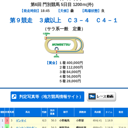
第6回 門別競馬 5日目 1200ｍ(外)
【発走時刻】
18:45
【天候】
曇
【馬場状態】
良
第９競走
３歳以上 Ｃ３－４ Ｃ４－１
（サラ系一般 定量）
【賞金】
１着 400,000円
２着 112,000円
３着 84,000円
４着 56,000円
５着 28,000円
判定写真等（地方競馬情報サイト）
負担
着順
枠番
馬番
馬名
性齢
騎手
調教師
馬体重
タイム
着差
重量
1
3
3
ゲンサイ
牡3
56.0
小野楓馬
小野望
494(-4)
1:14:9
2
6
6
ルンルンマルタン
牝4
54.0
服部茂史
櫻井拓章
486(+2)
1:14:9
アタマ