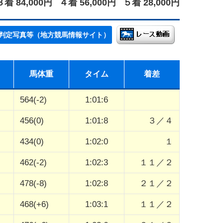
３着 84,000円
４着 56,000円
５着 28,000円
判定写真等（地方競馬情報サイト）
馬体重
タイム
着差
564(-2)
1:01:6
456(0)
1:01:8
３／４
434(0)
1:02:0
１
462(-2)
1:02:3
１１／２
478(-8)
1:02:8
２１／２
468(+6)
1:03:1
１１／２