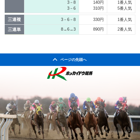
3－8
140円
1番人気
3－6
310円
5番人気
三連複
3－6－8
330円
1番人気
三連単
8→6→3
890円
2番人気
ページの先頭へ