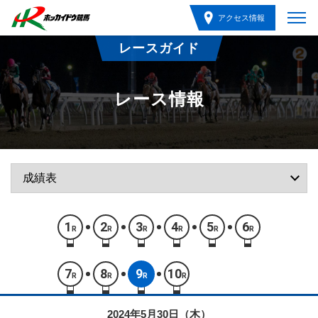
アクセス情報
レースガイド
レース情報
1
2
3
4
5
6
R
R
R
R
R
R
7
8
9
10
R
R
R
R
2024年5月30日（木）