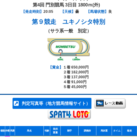
第4回 門別競馬 3日目 1800ｍ(外)
【発走時刻】
20:05
【天候】
曇
【馬場状態】
良
第９競走
ユキノシタ特別
（サラ系一般 別定）
【賞金】
１着 650,000円
２着 182,000円
３着 137,000円
４着 91,000円
５着 45,000円
判定写真等（地方競馬情報サイト）
負担
着順
枠番
馬番
馬名
性齢
騎手
調教師
馬体重
タイム
着差
重量