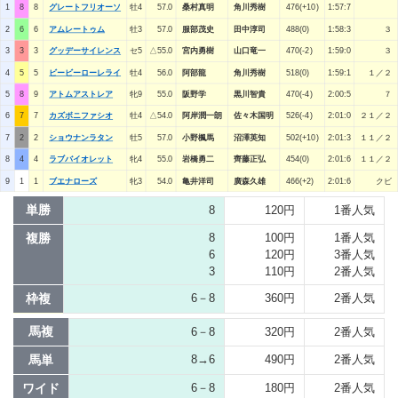
1
8
8
グレートフリオーソ
牡4
57.0
桑村真明
角川秀樹
476(+10)
1:57:7
2
6
6
アムレートゥム
牡3
57.0
服部茂史
田中淳司
488(0)
1:58:3
３
3
3
3
グッデーサイレンス
セ5
△55.0
宮内勇樹
山口竜一
470(-2)
1:59:0
３
4
5
5
ビービーローレライ
牡4
56.0
阿部龍
角川秀樹
518(0)
1:59:1
１／２
5
8
9
アトムアストレア
牝9
55.0
阪野学
黒川智貴
470(-4)
2:00:5
７
6
7
7
カズボニファシオ
牡4
△54.0
阿岸潤一朗
佐々木国明
526(-4)
2:01:0
２１／２
7
2
2
ショウナンラタン
牡5
57.0
小野楓馬
沼澤英知
502(+10)
2:01:3
１１／２
8
4
4
ラブバイオレット
牝4
55.0
岩橋勇二
齊藤正弘
454(0)
2:01:6
１１／２
9
1
1
ブエナローズ
牝3
54.0
亀井洋司
廣森久雄
466(+2)
2:01:6
クビ
単勝
8
120円
1番人気
複勝
8
100円
1番人気
6
120円
3番人気
3
110円
2番人気
枠複
6－8
360円
2番人気
馬複
6－8
320円
2番人気
馬単
8→6
490円
2番人気
ワイド
6－8
180円
2番人気