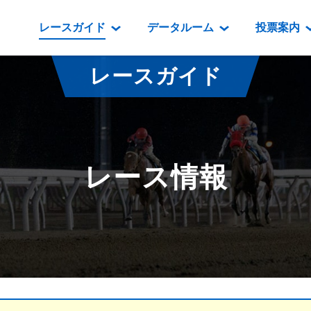
レースガイド
データルーム
投票案内
データルーム
レース情報
映像コンテンツ
門別競馬場情報
過去開催
投
レースガイド
騎手・調教師紹介
レース一覧
重賞競走VTR
門別競馬場グルメ
番組・級
騎手・調教師成績
出走表
重賞競走参考VTR
とねっこジン
開催日程
能力検査成績
成績表
レースダイジェスト
いずみ食堂
開催
レース情報
坂路調教映像
払戻金一覧
新馬ダイジェスト
ルンビニフー
重賞
遠征馬情報
騎手成績表
勝馬屋
スタ
馬主服紹介
馬番成績表
発売情報
番組編成要領
オッズ
道内の
道外