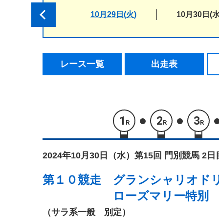
10月29日(火)
10月30日(水
レース一覧
出走表
1
2
3
R
R
R
2024年10月30日（水）
第15回 門別競馬 2日
第１０競走
グランシャリオド
ローズマリー特別
（サラ系一般 別定）