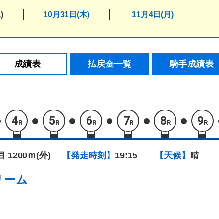
)
10月31日(木)
11月4日(月)
成績表
払戻金一覧
騎手成績表
4
5
6
7
8
9
R
R
R
R
R
R
目 1200ｍ(外)
【発走時刻】
19:15
【天候】
晴
リーム