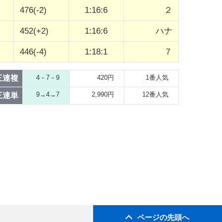
476(-2)
1:16:6
２
452(+2)
1:16:6
ハナ
446(-4)
1:18:1
７
三連複
4－7－9
420円
1番人気
9→4→7
2,990円
12番人気
三連単
ページの先頭へ