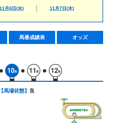
11月6日(水)
11月7日(木)
馬番成績表
オッズ
10
11
12
R
R
R
【馬場状態】
良