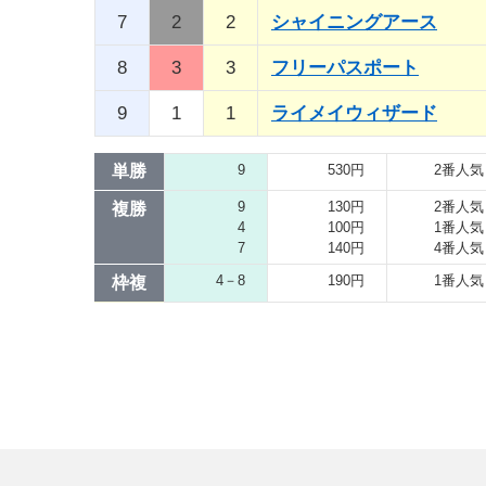
7
2
2
シャイニングアース
8
3
3
フリーパスポート
9
1
1
ライメイウィザード
単勝
9
530円
2番人気
9
130円
2番人気
複勝
4
100円
1番人気
7
140円
4番人気
4－8
190円
1番人気
枠複