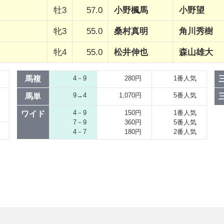
牡3
57.0
小野楓馬
小野望
牝3
55.0
桑村真明
角川秀樹
牝4
55.0
松井伸也
森山雄大
馬複
4－9
280円
1番人気
9→4
1,070円
5番人気
馬単
4－9
150円
1番人気
ワイド
7－9
360円
5番人気
4－7
180円
2番人気