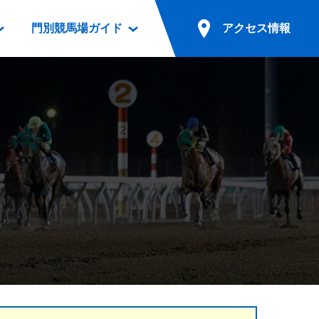
門別競馬場ガイド
アクセス情報
情報
票案内
ファンルーム
アクセス情報
電話・インターネット投票
競馬用語集
お車でのご来場
別表ダウンロード
場外発売所
無料送迎バスでのご来場
ギスカン
実況・テレホンサービス
公共の交通機関でのご来場
カレンダー
発売・払戻
ドカフェ
競走体系図
リオンシリーズ競走
発売情報(PDF)
の発売情報