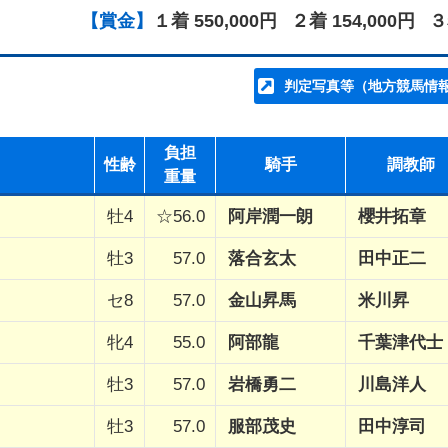
【賞金】
１着 550,000円
２着 154,000円
３
判定写真等（地方競馬情
負担
性齢
騎手
調教師
重量
牡4
☆56.0
阿岸潤一朗
櫻井拓章
牡3
57.0
落合玄太
田中正二
セ8
57.0
金山昇馬
米川昇
牝4
55.0
阿部龍
千葉津代士
牡3
57.0
岩橋勇二
川島洋人
牡3
57.0
服部茂史
田中淳司