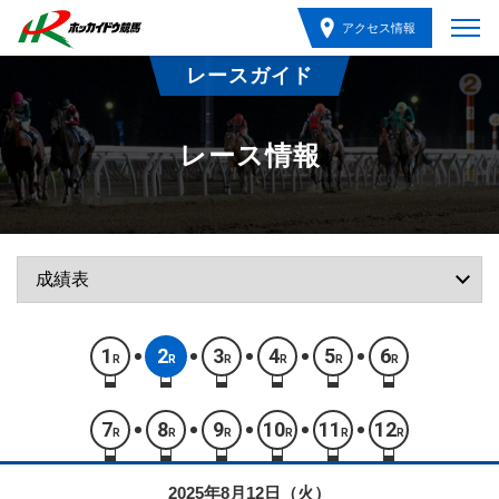
アクセス情報
レースガイド
レース情報
1
2
3
4
5
6
R
R
R
R
R
R
7
8
9
10
11
12
R
R
R
R
R
R
2025年8月12日（火）