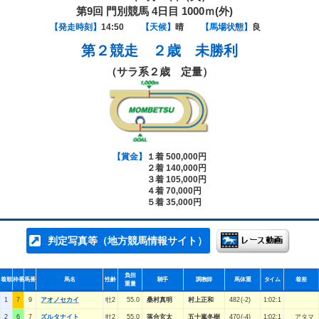
第9回 門別競馬 4日目 1000ｍ(外)
【発走時刻】
14:50
【天候】
晴
【馬場状態】
良
第２競走
２歳 未勝利
（サラ系２歳 定量）
【賞金】
１着 500,000円
２着 140,000円
３着 105,000円
４着 70,000円
５着 35,000円
判定写真等（地方競馬情報サイト）
負担
着順
枠番
馬番
馬名
性齢
騎手
調教師
馬体重
タイム
着差
重量
1
7
9
アオノセカイ
牡2
55.0
桑村真明
村上正和
482(-2)
1:02:1
2
6
7
ズルタナイト
牡2
55.0
落合玄太
五十嵐冬樹
470(-4)
1:02:1
アタマ