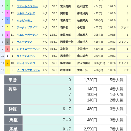
3
6
8
スマートラスター
牝2
55.0
宮内勇樹
松本隆宏
464(0)
1:02:3
１
4
8
12
ウキヨノメシア
牝2
55.0
阿部龍
柳澤好美
442(0)
1:03:0
３
5
4
4
ハッピーモカ
牝2
55.0
岩橋勇二
桧森邦夫
396(-6)
1:03:6
３
6
5
6
アークオブライフ
牝2
55.0
石川倭
小野望
462(0)
1:03:6
アタマ
7
8
11
イエローガーデン
牝2
▲52.0
藤田凌駕
川島雅人
398(-2)
1:03:8
１
8
2
2
サルデグラス
牝2
☆54.0
阿岸潤一朗
川島洋人
416(-4)
1:04:3
２１／２
9
3
3
シャイニーテースト
牝2
☆54.0
及川烈
小国博行
430(-2)
1:04:5
１
10
1
1
タイチンルチル
牝2
55.0
黒澤愛斗
森山雄大
370(-2)
1:05:1
３
11
7
10
カレイホンポウ
牝2
55.0
亀井洋司
佐々木国明
366(+10)
1:05:6
２１／２
12
5
5
ノーブルブロッサム
牝2
55.0
松井伸也
齊藤正弘
426(-2)
1:05:6
ハナ
単勝
9
1,720円
5番人気
複勝
9
140円
4番人気
7
100円
1番人気
8
140円
2番人気
枠複
6－7
480円
3番人気
馬複
7－9
480円
3番人気
馬単
9→7
2,550円
7番人気