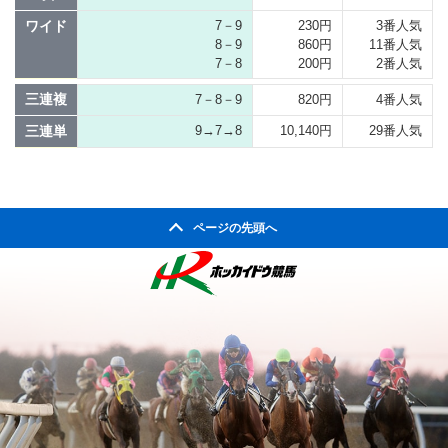
ワイド
7－9
230円
3番人気
8－9
860円
11番人気
7－8
200円
2番人気
三連複
7－8－9
820円
4番人気
三連単
9→7→8
10,140円
29番人気
ページの先頭へ