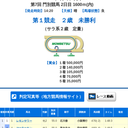
第7回 門別競馬 2日目 1600ｍ(内)
【発走時刻】
14:20
【天候】
晴
【馬場状態】
良
第１競走
２歳 未勝利
（サラ系２歳 定量）
【賞金】
１着 500,000円
２着 140,000円
３着 105,000円
４着 70,000円
５着 35,000円
判定写真等（地方競馬情報サイト）
負担
着順
枠番
馬番
馬名
性齢
騎手
調教師
馬体重
タイム
着差
重量
1
1
1
レモンサワー
牝2
55.0
石川倭
小国博行
470(-2)
1:48:3
2
4
4
マーラータン
牝2
55.0
落合玄太
田中淳司
460(-4)
1:48:5
１