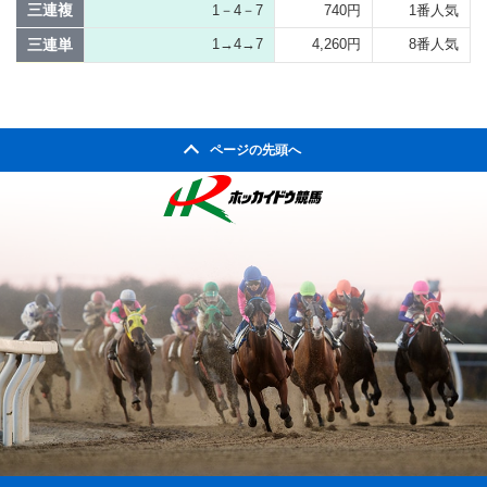
三連複
1－4－7
740円
1番人気
三連単
1→4→7
4,260円
8番人気
ページの先頭へ