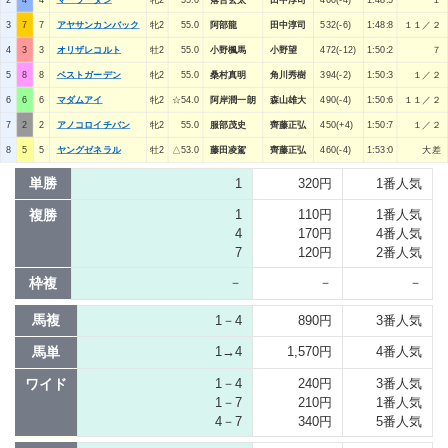
3
7
7
アヤサンカンバック
牝2
55.0
阿部龍
田中淳司
532(-6)
1:48:8
１１／２
4
3
3
オリザレコルト
牡2
55.0
小野楓馬
小野望
472(-12)
1:50:2
７
5
8
8
ベストガーデン
牝2
55.0
桑村真明
角川秀樹
394(-2)
1:50:3
１／２
6
6
6
マダムアイ
牝2
☆54.0
阿岸潤一朗
森山雄大
490(-4)
1:50:6
１１／２
7
2
2
アノコロイチバン
牝2
55.0
服部茂史
齊藤正弘
450(+4)
1:50:7
１／２
8
5
5
ヤングゼネラル
牡2
△53.0
藤田凌駕
齊藤正弘
460(-4)
1:53:0
大差
単勝
1
320円
1番人気
複勝
1
110円
1番人気
4
170円
4番人気
7
120円
2番人気
枠複
－
－
－
馬複
1－4
890円
3番人気
馬単
1→4
1,570円
4番人気
ワイド
1－4
240円
3番人気
1－7
210円
1番人気
4－7
340円
5番人気