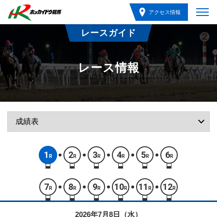
アクセス情報
レースガイド
レース情報
1
2
3
4
5
6
R
R
R
R
R
R
7
8
9
10
11
12
R
R
R
R
R
R
2026年7月8日（水）