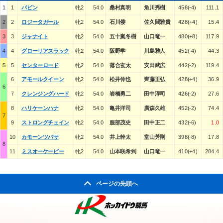
1
1
パピン
牝2
54.0
桑村真明
角川秀樹
458(-4)
111.1
2
2
ロジータガール
牝2
54.0
石川倭
佐久間雅貴
428(+4)
15.4
3
3
ジャナイト
牝2
54.0
五十嵐冬樹
山口竜一
480(+8)
117.9
4
4
グローリアスラック
牝2
54.0
阪野学
川島雅人
452(-4)
44.3
5
5
センターロード
牝2
54.0
落合玄太
安田武広
442(-2)
119.4
6
アモールクイーン
牝2
54.0
松井伸也
齊藤正弘
428(+4)
36.9
6
7
クレンジングハード
牝2
54.0
岩橋勇二
田中淳司
426(-2)
27.6
8
ハリケーンハナ
牝2
54.0
亀井洋司
廣森久雄
452(-2)
74.4
7
9
ストロングチェイン
牝2
54.0
服部茂史
田中正二
432(-6)
1.0
10
カモーンツバサ
牝2
54.0
井上幹太
堂山芳則
398(-8)
17.8
8
11
ミスオーケービー
牝2
54.0
山本咲希到
山口竜一
410(+4)
284.4
ページの先頭へ