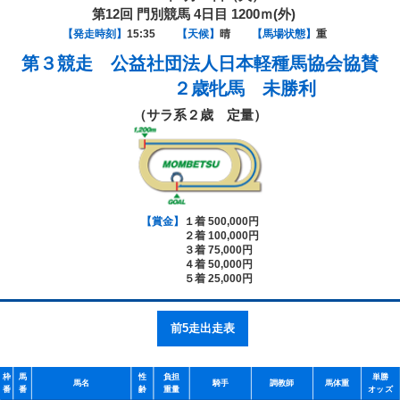
第12回 門別競馬 4日目 1200ｍ(外)
【発走時刻】
15:35
【天候】
晴
【馬場状態】
重
第３競走
公益社団法人日本軽種馬協会協賛
２歳牝馬 未勝利
（サラ系２歳 定量）
【賞金】
１着 500,000円
２着 100,000円
３着 75,000円
４着 50,000円
５着 25,000円
前5走出走表
枠
馬
性
負担
単勝
馬名
騎手
調教師
馬体重
番
番
齢
重量
オッズ