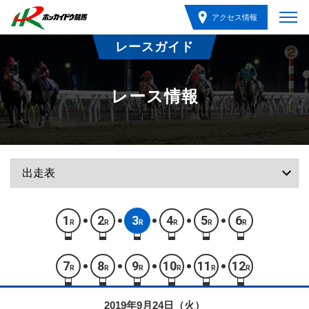
アクセス情報
レースガイド
レース情報
1
2
3
4
5
6
R
R
R
R
R
R
7
8
9
10
11
12
R
R
R
R
R
R
2019年9月24日（火）